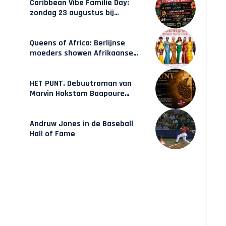
Caribbean Vibe Familie Day:
zondag 23 augustus bij
Hulsbeach
Queens of Africa: Berlijnse
moeders showen Afrikaanse
mode van Karow
HET PUNT. Debuutroman van
Marvin Hokstam Baapoure
verschijnt vrijdag
Andruw Jones in de Baseball
Hall of Fame