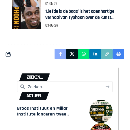
rond seksuele uitbuiting
01-05-26
‘Liefde is de baas’ is het openhartige
verhaal van Typhoon over de kunst
van moedig leven
03-05-26
ZOEKEN...
ACTUEEL
Broos Instituut en Millar
Institute lanceren twee
gecertificeerde Afrocentrische
opleidingen in Amsterdam