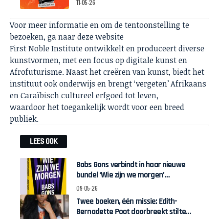
11-05-26
Voor meer informatie en om de tentoonstelling te
bezoeken, ga naar
deze website
First Noble Institute ontwikkelt en produceert diverse
kunstvormen, met een focus op digitale kunst en
Afrofuturisme. Naast het creëren van kunst, biedt het
instituut ook onderwijs en brengt ‘vergeten’ Afrikaans
en Caraïbisch cultureel erfgoed tot leven,
waardoor het toegankelijk wordt voor een breed
publiek.
LEES OOK
Babs Gons verbindt in haar nieuwe
bundel ‘Wie zijn we morgen’
vastberaden en hoopvol het
09-05-26
persoonlijke met het publieke
Twee boeken, één missie: Edith-
Bernadette Poot doorbreekt stilte