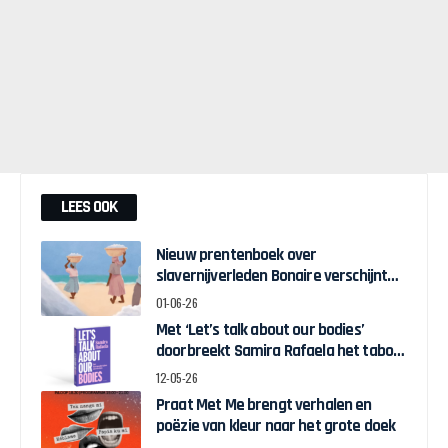
LEES OOK
Nieuw prentenboek over
slavernijverleden Bonaire verschijnt
voor Keti Koti
01-06-26
Met ‘Let’s talk about our bodies’
doorbreekt Samira Rafaela het taboe
op hormoon- en
12-05-26
baarmoedergerelateerde
Praat Met Me brengt verhalen en
onderwerpen
poëzie van kleur naar het grote doek