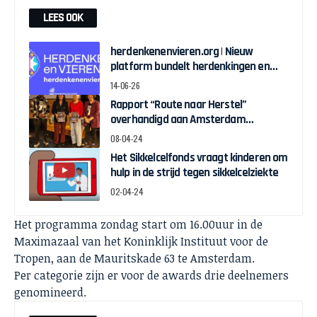
LEES OOK
herdenkenenvieren.org | Nieuw
platform bundelt herdenkingen en
vieringen rond slavernijverleden
14-06-26
Rapport “Route naar Herstel”
overhandigd aan Amsterdam
Wethouder Touria Meliani
08-04-24
Het Sikkelcelfonds vraagt kinderen om
hulp in de strijd tegen sikkelcelziekte
02-04-24
Het programma zondag start om 16.00uur in de
Maximazaal van het Koninklijk Instituut voor de
Tropen, aan de Mauritskade 63 te Amsterdam.
Per categorie zijn er voor de awards drie deelnemers
genomineerd.