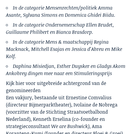
In de categorie Mensenrechten/politiek Amma
Asante, Sylvana Simons en Domenica Ghidei Biidu.
In de categorie Ondernemerschap Ellen Brudet,
Guillaume Philibert en Bianca Brasdorp.
In de categorie Mens & maatschappij Regina
Macknack, Mitchell Esajas en Jessica d’Abreu en Mike
Kolf.
Daphina Misiedjan, Esther Duysker en Gladys Akom
Ankobrey dingen mee naar een Stimuleringsprijs
Kijk
hier
voor uitgebreide achtergrond van de
genomineerden
Een vakjury, bestaande uit Ernestine Comvalius
(directeur Bijmerparktheater), Ivolaine de Nobrega
(voorzitter van de Stichting Straatvoetbalbond
Nederland), Kenneth Erselina (co-founder en
strategieconsultant
We are Bushwick)
, Ama
Koranteng-Kumi (founder en directeur Bloei & Groei)