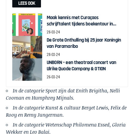
LEES OOK
Maak kennis met Curaçaos
schrijftalent tijdens boekentour in
april
28-03-24
De Grote Onthulling bij 25 jaar Koningin
van Paramaribo
28-03-24
UNBORN – een theatraal concert van
Ulrike Quade Company & OTION
26-03-24
In de categorie Sport zijn dat Enith Brigitha, Nelli
Cooman en Humphrey Mijnals.
In de categorie Kunst & cultuur Berget Lewis, Felix de
Rooy en Remy Jungerman.
In de categorie Wetenschap Philomena Essed, Gloria
Wekker en Leo Balai.