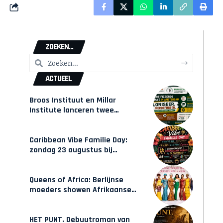
ZOEKEN...
ACTUEEL
Broos Instituut en Millar
Institute lanceren twee
gecertificeerde Afrocentrische
opleidingen in Amsterdam
Caribbean Vibe Familie Day:
zondag 23 augustus bij
Hulsbeach
Queens of Africa: Berlijnse
moeders showen Afrikaanse
mode van Karow
HET PUNT. Debuutroman van