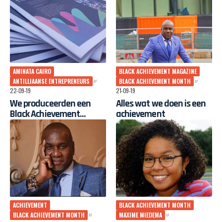
AMINATA CAIRO
BLACK ACHIEVEMENT MAGAZINE
ANTILLIAANSE ENTREPRENEURS
BLACK ACHIEVEMENT MONTH
22-09-19
21-09-19
We produceerden een
Alles wat we doen is een
Black Achievement
achievement
Magazine
ACHIEVEMENT
BLACK ACHIEVEMENT MONTH
BLACK ACHIEVEMENT MONTH
MAXIME MIEDEMA