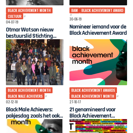
BLACK ACHIEVEMENT MONTH
BAM
BLACK ACHIEVEMENT AWARD
CULTUUR
30-06-19
04-07-19
Nomineer iemand voor de
Otmar Watson nieuw
Black Achievement Award
bestuurslid Stichting
Tolhuistuin
BLACK ACHIEVEMENT MONTH
BLACK ACHIEVEMENT AWARDS
BLACK MALE ACHIEVERS
BLACK ACHIEVEMENT MONTH
02-12-18
27-10-17
Black Male Achievers:
21 genomineerd voor
pakjesdag zoals het ook
Black Achievement
kan
Awards 2017