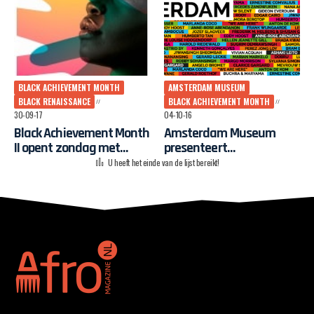
BLACK ACHIEVEMENT MONTH
AMSTERDAM MUSEUM
BLACK RENAISSANCE
BLACK ACHIEVEMENT MONTH
30-09-17
04-10-16
Black Achievement Month
Amsterdam Museum
II opent zondag met
presenteert
“Black Renaissance”
tentoonstelling rond
U heeft het einde van de lijst bereikt!
inspirerende zwarte
Amsterdammers