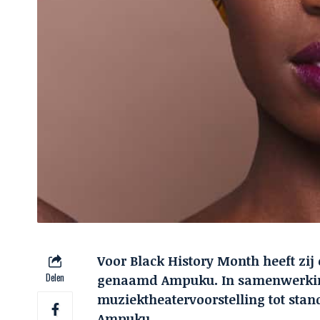
Voor Black History Month heeft zi
Delen
genaamd Ampuku. In samenwerking
muziektheatervoorstelling tot sta
Ampuku