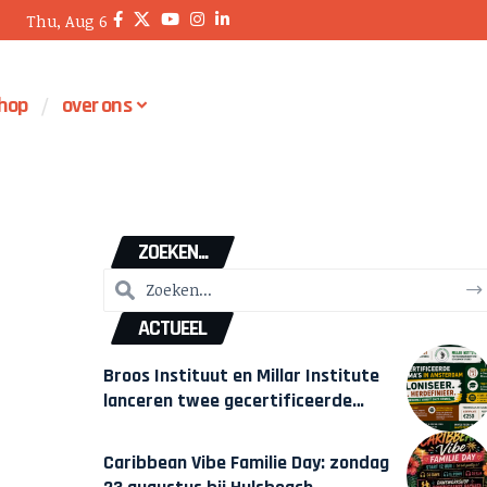
Thu, Aug 6
hop
over ons
ZOEKEN...
ACTUEEL
Broos Instituut en Millar Institute
lanceren twee gecertificeerde
Afrocentrische opleidingen in
Amsterdam
Caribbean Vibe Familie Day: zondag