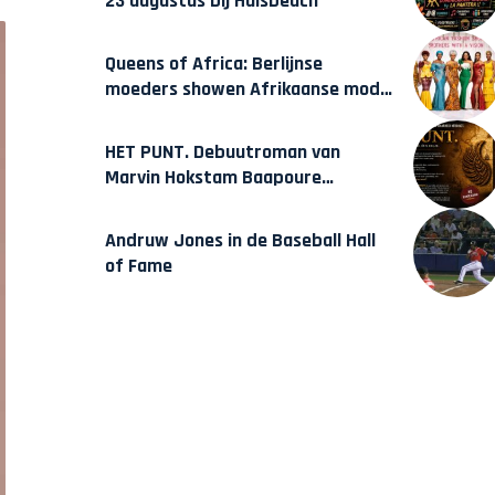
23 augustus bij Hulsbeach
Queens of Africa: Berlijnse
moeders showen Afrikaanse mode
van Karow
HET PUNT. Debuutroman van
Marvin Hokstam Baapoure
verschijnt vrijdag
Andruw Jones in de Baseball Hall
of Fame