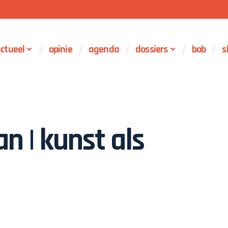
ctueel
opinie
agenda
dossiers
bob
s
 | kunst als