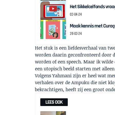
Het Sikkelcelfonds vraag
02-04-24
Maak kennis met Curaçao
28-03-24
Het stuk is een liefdesverhaal van t
worden daarin geconfronteerd door di
worden of een speech. Maar ik wilde
een utopisch beeld starten met allee
Volgens Yahmani zijn er heel wat m
verhalen over de Ampuku die niet kl
bekrachtigen, heeft zij een groot on
LEES OOK