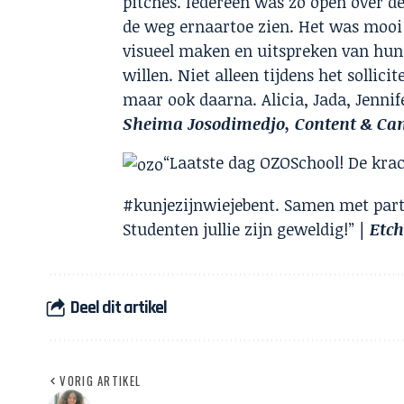
pitches. Iedereen was zo open over d
de weg ernaartoe zien. Het was mooi
visueel maken en uitspreken van hun 
willen. Niet alleen tijdens het sollic
maar ook daarna. Alicia, Jada, Jennife
Sheima Josodimedjo, Content & Camp
“Laatste dag OZOSchool! De kra
#kunjezijnwiejebent. Samen met partn
Studenten jullie zijn geweldig!”
| Etc
Deel dit artikel
VORIG ARTIKEL