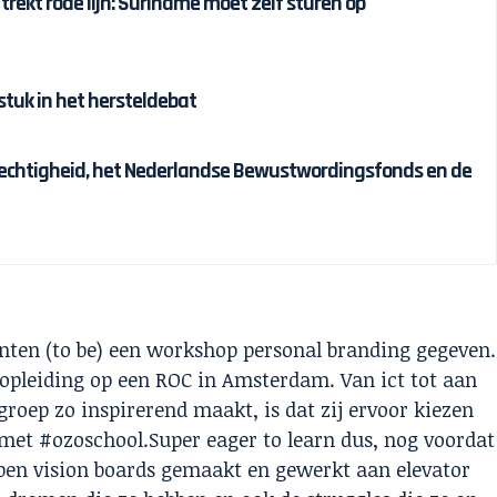
 trekt rode lijn: Suriname moet zélf sturen op
tuk in het hersteldebat
chtigheid, het Nederlandse Bewustwordingsfonds en de
enten (to be) een workshop personal branding gegeven.
opleiding op een ROC in Amsterdam. Van ict tot aan
roep zo inspirerend maakt, is dat zij ervoor kiezen
met #ozoschool.Super eager to learn dus, nog voordat
bben vision boards gemaakt en gewerkt aan elevator