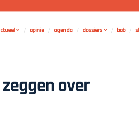
ctueel
opinie
agenda
dossiers
bob
s
 zeggen over