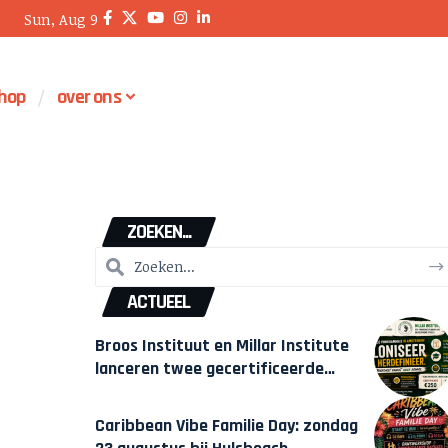
Sun, Aug 9
hop
over ons
ZOEKEN...
ACTUEEL
Broos Instituut en Millar Institute
lanceren twee gecertificeerde
Afrocentrische opleidingen in
Amsterdam
Caribbean Vibe Familie Day: zondag