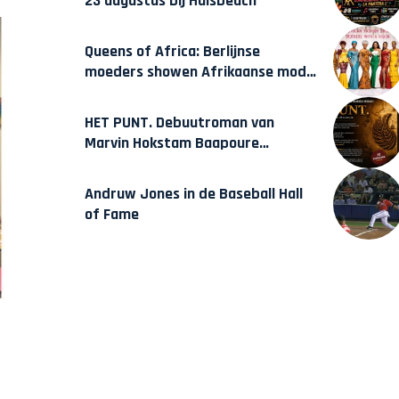
23 augustus bij Hulsbeach
Queens of Africa: Berlijnse
moeders showen Afrikaanse mode
van Karow
HET PUNT. Debuutroman van
Marvin Hokstam Baapoure
verschijnt vrijdag
Andruw Jones in de Baseball Hall
of Fame