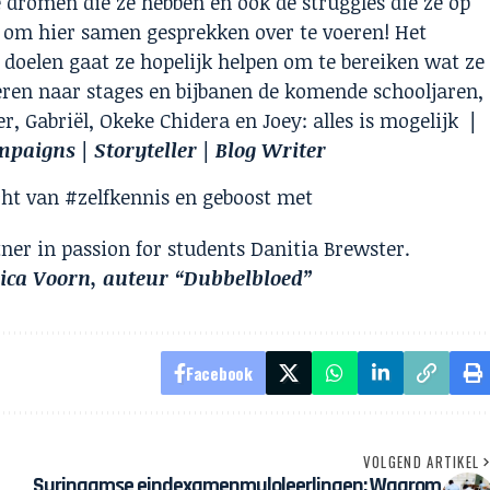
e dromen die ze hebben en ook de struggles die ze op
 om hier samen gesprekken over te voeren! Het
doelen gaat ze hopelijk helpen om te bereiken wat ze
iteren naar stages en bijbanen de komende schooljaren,
r, Gabriël, Okeke Chidera en Joey: alles is mogelijk
|
aigns | Storyteller | Blog Writer
cht van #zelfkennis en geboost met
er in passion for students Danitia Brewster.
hica Voorn, auteur “Dubbelbloed”
Facebook
VOLGEND ARTIKEL
Surinaamse eindexamenmuloleerlingen: Waarom