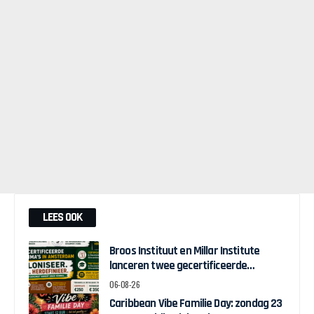
LEES OOK
Broos Instituut en Millar Institute
lanceren twee gecertificeerde
Afrocentrische opleidingen in
06-08-26
Amsterdam
Caribbean Vibe Familie Day: zondag 23