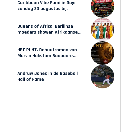
Caribbean Vibe Familie Day:
zondag 23 augustus bij
Hulsbeach
Queens of Africa: Berlijnse
moeders showen Afrikaanse
mode van Karow
HET PUNT. Debuutroman van
Marvin Hokstam Baapoure
verschijnt vrijdag
Andruw Jones in de Baseball
Hall of Fame