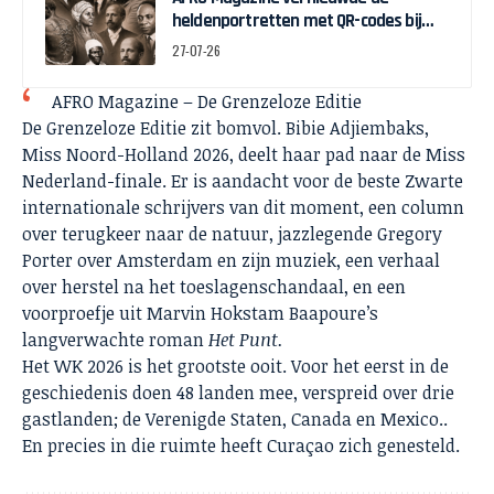
heldenportretten met QR-codes bij
Assin Manso
27-07-26
AFRO Magazine – De Grenzeloze Editie
De Grenzeloze Editie zit bomvol. Bibie Adjiembaks,
Miss Noord-Holland 2026, deelt haar pad naar de Miss
Nederland-finale. Er is aandacht voor de beste Zwarte
internationale schrijvers van dit moment, een column
over terugkeer naar de natuur, jazzlegende Gregory
Porter over Amsterdam en zijn muziek, een verhaal
over herstel na het toeslagenschandaal, en een
voorproefje uit Marvin Hokstam Baapoure’s
langverwachte roman
Het Punt.
Het WK 2026 is het grootste ooit. Voor het eerst in de
geschiedenis doen 48 landen mee, verspreid over drie
gastlanden; de Verenigde Staten, Canada en Mexico..
En precies in die ruimte heeft Curaçao zich genesteld.