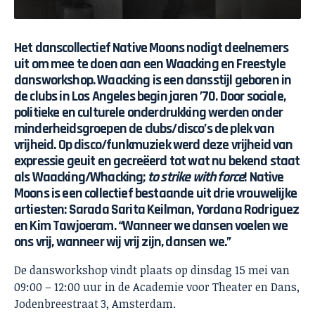
Het danscollectief Native Moons nodigt deelnemers
uit om mee te doen aan een
Waacking en Freestyle
dansworkshop
. Waacking is een dansstijl geboren in
de clubs in Los Angeles begin jaren ’70. Door sociale,
politieke en culturele onderdrukking werden onder
minderheidsgroepen de clubs/disco’s de plek van
vrijheid. Op disco/funkmuziek werd deze vrijheid van
expressie geuit en gecreëerd tot wat nu bekend staat
als Waacking/Whacking;
to strike with force
! Native
Moons is een collectief bestaande uit drie vrouwelijke
artiesten: Sarada Sarita Keilman, Yordana Rodriguez
en Kim Tawjoeram. “Wanneer we dansen voelen we
ons vrij, wanneer wij vrij zijn, dansen we.”
De dansworkshop vindt plaats op dinsdag 15 mei van
09:00 – 12:00 uur in de Academie voor Theater en Dans,
Jodenbreestraat 3, Amsterdam.