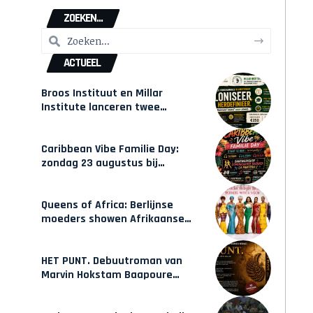
ZOEKEN...
ACTUEEL
Broos Instituut en Millar
Institute lanceren twee
gecertificeerde Afrocentrische
opleidingen in Amsterdam
Caribbean Vibe Familie Day:
zondag 23 augustus bij
Hulsbeach
Queens of Africa: Berlijnse
moeders showen Afrikaanse
mode van Karow
HET PUNT. Debuutroman van
Marvin Hokstam Baapoure
verschijnt vrijdag