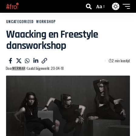
Aa
UNCATEGORIZED
WORKSHOP
Waacking en Freestyle
dansworkshop
2 min leestijd
Door
MERMAR
Laatst bijgewerkt: 20-04-18