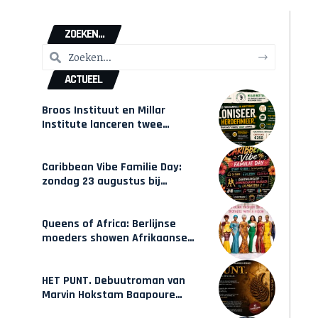
ZOEKEN...
ACTUEEL
Broos Instituut en Millar
Institute lanceren twee
gecertificeerde Afrocentrische
opleidingen in Amsterdam
Caribbean Vibe Familie Day:
zondag 23 augustus bij
Hulsbeach
Queens of Africa: Berlijnse
moeders showen Afrikaanse
mode van Karow
HET PUNT. Debuutroman van
Marvin Hokstam Baapoure
verschijnt vrijdag