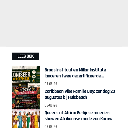
LEES OOK
Broos Instituut en Millar Institute
lanceren twee gecertificeerde
Afrocentrische opleidingen in
07-08-26
Amsterdam
Caribbean Vibe Familie Day: zondag 23
augustus bij Hulsbeach
06-08-26
Queens of Africa: Berlijnse moeders
showen Afrikaanse mode van Karow
03-08-26