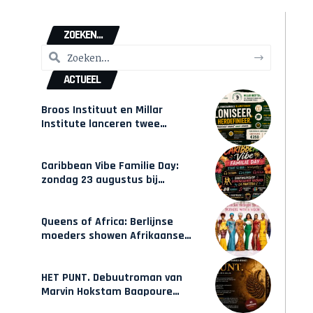
ZOEKEN...
ACTUEEL
Broos Instituut en Millar
Institute lanceren twee
gecertificeerde Afrocentrische
opleidingen in Amsterdam
Caribbean Vibe Familie Day:
zondag 23 augustus bij
Hulsbeach
Queens of Africa: Berlijnse
moeders showen Afrikaanse
mode van Karow
HET PUNT. Debuutroman van
Marvin Hokstam Baapoure
verschijnt vrijdag