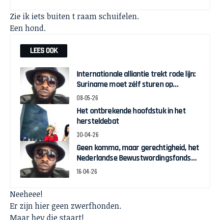
Zie ik iets buiten t raam schuifelen.
Een hond.
LEES OOK
Internationale alliantie trekt rode lijn:
Suriname moet zélf sturen op
herstelgelden
08-05-26
Het ontbrekende hoofdstuk in het
hersteldebat
30-04-26
Geen komma, maar gerechtigheid, het
Nederlandse Bewustwordingsfonds
en de strijd om zeggenschap
16-04-26
Neeheee!
Er zijn hier geen zwerfhonden.
Maar hey die staart!