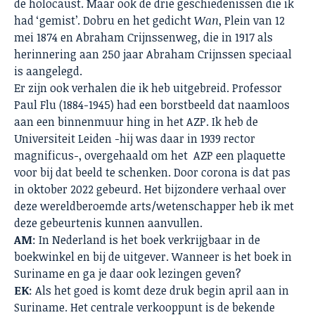
de holocaust. Maar ook de drie geschiedenissen die ik
had ‘gemist’. Dobru en het gedicht
Wan
, Plein van 12
mei 1874 en Abraham Crijnssenweg, die in 1917 als
herinnering aan 250 jaar Abraham Crijnssen speciaal
is aangelegd.
Er zijn ook verhalen die ik heb uitgebreid. Professor
Paul Flu (1884-1945) had een borstbeeld dat naamloos
aan een binnenmuur hing in het AZP. Ik heb de
Universiteit Leiden -hij was daar in 1939 rector
magnificus-, overgehaald om het AZP een plaquette
voor bij dat beeld te schenken. Door corona is dat pas
in oktober 2022 gebeurd. Het bijzondere verhaal over
deze wereldberoemde arts/wetenschapper heb ik met
deze gebeurtenis kunnen aanvullen.
AM
: In Nederland is het boek verkrijgbaar in de
boekwinkel en bij de uitgever. Wanneer is het boek in
Suriname en ga je daar ook lezingen geven?
EK
: Als het goed is komt deze druk begin april aan in
Suriname. Het centrale verkooppunt is de bekende