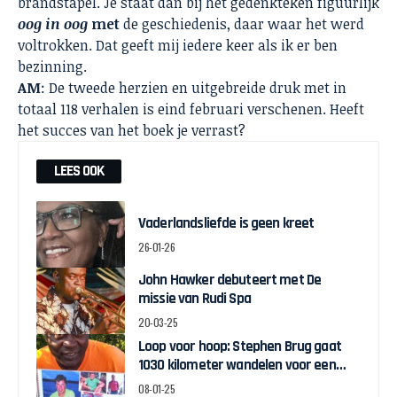
brandstapel. Je staat dan bij het gedenkteken figuurlijk
oog in oog
met
de geschiedenis, daar waar het werd
voltrokken. Dat geeft mij iedere keer als ik er ben
bezinning.
AM
: De tweede herzien en uitgebreide druk met in
totaal 118 verhalen is eind februari verschenen. Heeft
het succes van het boek je verrast?
LEES OOK
Vaderlandsliefde is geen kreet
26-01-26
John Hawker debuteert met De
missie van Rudi Spa
20-03-25
Loop voor hoop: Stephen Brug gaat
1030 kilometer wandelen voor een
kankervrij Suriname
08-01-25