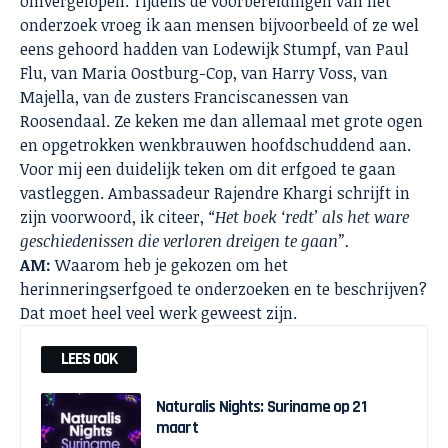
omvergelopen. Tijdens de voorbereidingen van het
onderzoek vroeg ik aan mensen bijvoorbeeld of ze wel
eens gehoord hadden van Lodewijk Stumpf, van Paul
Flu, van Maria Oostburg-Cop, van Harry Voss, van
Majella, van de zusters Franciscanessen van
Roosendaal. Ze keken me dan allemaal met grote ogen
en opgetrokken wenkbrauwen hoofdschuddend aan.
Voor mij een duidelijk teken om dit erfgoed te gaan
vastleggen. Ambassadeur Rajendre Khargi schrijft in
zijn voorwoord, ik citeer,
“Het boek ‘redt’ als het ware
geschiedenissen die verloren dreigen te gaan”.
AM:
Waarom heb je gekozen om het
herinneringserfgoed te onderzoeken en te beschrijven?
Dat moet heel veel werk geweest zijn.
LEES OOK
Naturalis Nights: Suriname op 21
maart