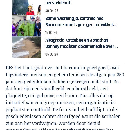
hersteldebat
30-04-26
Samenwerking ja, controle nee:
Suriname moet zijn eigen ontwikkeling
bepalen
15-03-26
Altagracia Kotzebue en Jonathan
Bonney maakten documentaire over
Keti Koti-pelgrimstocht naar Ghana
05-03-26
EK
: Het boek gaat over het herinneringserfgoed, over
bijzondere mensen en gebeurtenissen de afgelopen 250
jaar een gedenkteken hebben gekregen in de stad. En
dat kan zijn een standbeeld, een borstbeeld, een
plaquette, een gebouw, een boom. Dus alles dat op
initiatief van een groep mensen, een organisatie is
geplaatst en onthuld. De focus in het boek ligt op de
geschiedenissen achter dit erfgoed want die verhalen
zijn aan het verdwijnen, worden door de tijd