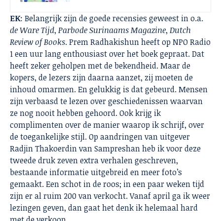
EK
: Belangrijk zijn de goede recensies geweest in o.a.
de Ware Tijd
,
Parbode Surinaams Magazine
,
Dutch
Review of Books
. Prem Radhakishun heeft op NPO Radio
1 een uur lang enthousiast over het boek gepraat. Dat
heeft zeker geholpen met de bekendheid. Maar de
kopers, de lezers zijn daarna aanzet, zij moeten de
inhoud omarmen. En gelukkig is dat gebeurd. Mensen
zijn verbaasd te lezen over geschiedenissen waarvan
ze nog nooit hebben gehoord. Ook krijg ik
complimenten over de manier waarop ik schrijf, over
de toegankelijke stijl. Op aandringen van uitgever
Radjin Thakoerdin van Sampreshan heb ik voor deze
tweede druk zeven extra verhalen geschreven,
bestaande informatie uitgebreid en meer foto’s
gemaakt. Een schot in de roos; in een paar weken tijd
zijn er al ruim 200 van verkocht. Vanaf april ga ik weer
lezingen geven, dan gaat het denk ik helemaal hard
met de verkoop.