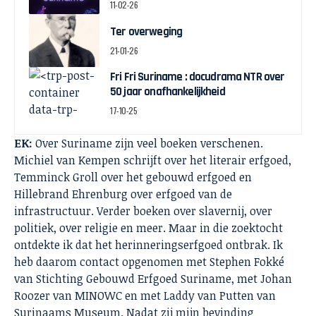
11-02-26
Ter overweging
21-01-26
Fri Fri Suriname : docudrama NTR over
50 jaar onafhankelijkheid
17-10-25
EK:
Over Suriname zijn veel boeken verschenen.
Michiel van Kempen schrijft over het literair erfgoed,
Temminck Groll over het gebouwd erfgoed en
Hillebrand Ehrenburg over erfgoed van de
infrastructuur. Verder boeken over slavernij, over
politiek, over religie en meer. Maar in die zoektocht
ontdekte ik dat het herinneringserfgoed ontbrak. Ik
heb daarom contact opgenomen met Stephen Fokké
van Stichting Gebouwd Erfgoed Suriname, met Johan
Roozer van MINOWC en met Laddy van Putten van
Surinaams Museum. Nadat zij mijn bevinding