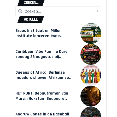
ZOEKEN...
ACTUEEL
Broos Instituut en Millar
Institute lanceren twee
gecertificeerde Afrocentrische
opleidingen in Amsterdam
Caribbean Vibe Familie Day:
zondag 23 augustus bij
Hulsbeach
Queens of Africa: Berlijnse
moeders showen Afrikaanse
mode van Karow
HET PUNT. Debuutroman van
Marvin Hokstam Baapoure
verschijnt vrijdag
Andruw Jones in de Baseball