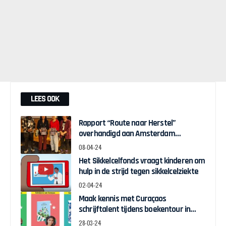
LEES OOK
Rapport “Route naar Herstel”
overhandigd aan Amsterdam
Wethouder Touria Meliani
08-04-24
Het Sikkelcelfonds vraagt kinderen om
hulp in de strijd tegen sikkelcelziekte
02-04-24
Maak kennis met Curaçaos
schrijftalent tijdens boekentour in
april
28-03-24