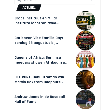
ACTUEEL
Broos Instituut en Millar
Institute lanceren twee
gecertificeerde Afrocentrische
opleidingen in Amsterdam
Caribbean Vibe Familie Day:
zondag 23 augustus bij
Hulsbeach
Queens of Africa: Berlijnse
moeders showen Afrikaanse
mode van Karow
HET PUNT. Debuutroman van
Marvin Hokstam Baapoure
verschijnt vrijdag
Andruw Jones in de Baseball
Hall of Fame