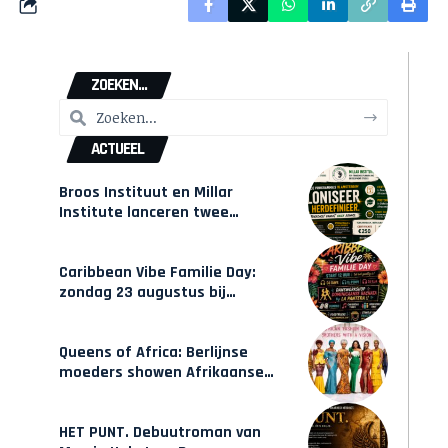
ZOEKEN...
ACTUEEL
Broos Instituut en Millar
Institute lanceren twee
gecertificeerde Afrocentrische
opleidingen in Amsterdam
Caribbean Vibe Familie Day:
zondag 23 augustus bij
Hulsbeach
Queens of Africa: Berlijnse
moeders showen Afrikaanse
mode van Karow
HET PUNT. Debuutroman van