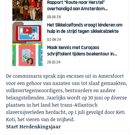
Rapport “Route naar Herstel”
overhandigd aan Amsterdam
Wethouder Touria Meliani
08-04-24
Het Sikkelcelfonds vraagt kinderen om
hulp in de strijd tegen sikkelcelziekte
02-04-24
Maak kennis met Curaçaos
schrijftalent tijdens boekentour in
april
28-03-24
De commissaris sprak zijn excuses uit in Amersfoort
voor een gehoor van nazaten van tot slaaf gemaakten,
volksvertegenwoordigers, bestuurders en andere
belangstellenden. Jaarlijks wordt op 30 juni op diverse
plaatsen in het land het trans-Atlantisch
slavernijverleden herdacht, op 1 juli gevolgd door Keti
Koti, het vieren van de vrijheid.
Start Herdenkingsjaar