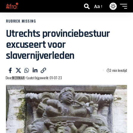
Aa
RUBRIEK MISSING
Utrechts provinciebestuur
excuseert voor
slavernijverleden
3 min leestijd
Door
MERMAR
Laatst bijgewerkt: 01-07-23