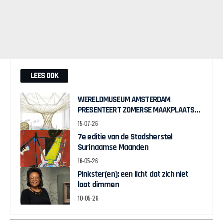
LEES OOK
WERELDMUSEUM AMSTERDAM
PRESENTEERT ZOMERSE MAAKPLAATS
MUCH TO DO WITH BAMBOO
15-07-26
7e editie van de Stadsherstel
Surinaamse Maanden
16-05-26
Pinkster(en): een licht dat zich niet
laat dimmen
10-05-26