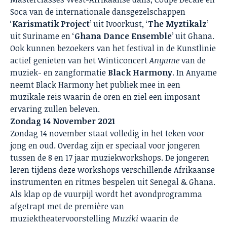
Soca van de internationale dansgezelschappen
‘
Karismatik Project
’ uit Ivoorkust, ‘
The Myztikalz
’
uit Suriname en ‘
Ghana Dance Ensemble
’ uit Ghana.
Ook kunnen bezoekers van het festival in de Kunstlinie
actief genieten van het Winticoncert
Anyame
van de
muziek- en zangformatie
Black Harmony
. In Anyame
neemt Black Harmony het publiek mee in een
muzikale reis waarin de oren en ziel een imposant
ervaring zullen beleven.
Zondag 14 November 2021
Zondag 14 november staat volledig in het teken voor
jong en oud. Overdag zijn er speciaal voor jongeren
tussen de 8 en 17 jaar muziekworkshops. De jongeren
leren tijdens deze workshops verschillende Afrikaanse
instrumenten en ritmes bespelen uit Senegal & Ghana.
Als klap op de vuurpijl wordt het avondprogramma
afgetrapt met de première van
muziektheatervoorstelling
Muziki
waarin de