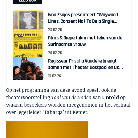
Ivna Esajas presenteert “Wayward
Lines. Consent Not To Be a Single
Being” in Stedelijk Museum
28-02-26
Amsterdam
Films & Diepe taki in het teken van de
Surinaamse vrouw
26-02-26
Regisseur Priscilla Vaudelle brengt
samen met Theater Oostpool en Dawn
Collective BLACK JOY naar het theater
15-02-26
Op het programma van deze avond speelt ook de
theatervoorstelling
Taal van de Goden
van
Untold
op
waarin bezoekers worden meegenomen in het verhaal
over legerleider ‘Taharqa’ uit Kemet.