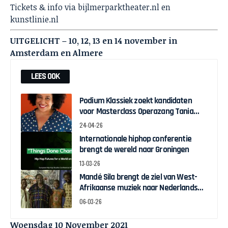
Tickets & info via
bijlmerparktheater.nl
en
kunstlinie.nl
UITGELICHT – 10, 12, 13 en 14 november in
Amsterdam en Almere
LEES OOK
Podium Klassiek zoekt kandidaten
voor Masterclass Operazang Tania
Kross
24-04-26
Internationale hiphop conferentie
brengt de wereld naar Groningen
13-03-26
Mandé Sila brengt de ziel van West-
Afrikaanse muziek naar Nederlands
podium
06-03-26
Woensdag 10 November 2021