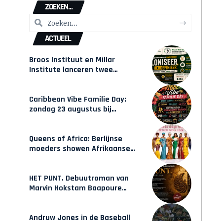
ZOEKEN...
ACTUEEL
Broos Instituut en Millar
Institute lanceren twee
gecertificeerde Afrocentrische
opleidingen in Amsterdam
Caribbean Vibe Familie Day:
zondag 23 augustus bij
Hulsbeach
Queens of Africa: Berlijnse
moeders showen Afrikaanse
mode van Karow
HET PUNT. Debuutroman van
Marvin Hokstam Baapoure
verschijnt vrijdag
Andruw Jones in de Baseball