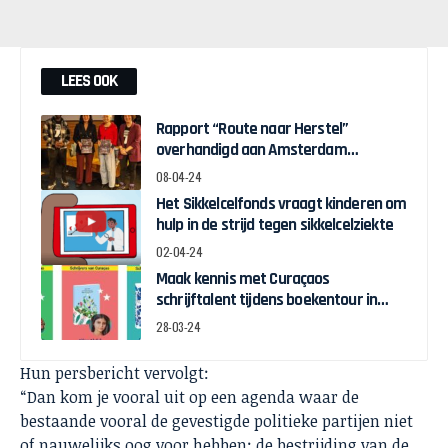
LEES OOK
Rapport “Route naar Herstel”
overhandigd aan Amsterdam
Wethouder Touria Meliani
08-04-24
Het Sikkelcelfonds vraagt kinderen om
hulp in de strijd tegen sikkelcelziekte
02-04-24
Maak kennis met Curaçaos
schrijftalent tijdens boekentour in
april
28-03-24
Hun persbericht vervolgt:
“Dan kom je vooral uit op een agenda waar de
bestaande vooral de gevestigde politieke partijen niet
of nauwelijks oog voor hebben: de bestrijding van de