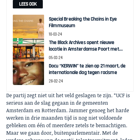
LEES OOK
Special Breaking the Chains in Eye
Filmmuseum
10-03-24
The Black Archives opent nieuwe
locatie in Amsterdamse Poort met
pop-up expo over Ghanese
05-03-24
onafhankelijkheid
Docu “KERWIN” te zien op 21 maart, de
internationale dag tegen racisme
28-02-24
De partij zegt niet uit het veld geslagen te zijn. “UCF is
serieus aan de slag gegaan in de gemeenten
Amsterdam en Rotterdam. Jammer genoeg het harde
werken in drie maanden tijd is nog niet voldoende
gebleken om één of meerdere zetels te bemachtigen.
Maar we gaan door, buitenparlementair. Met de