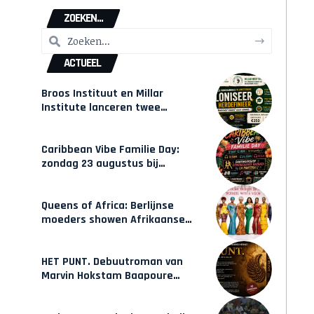
ZOEKEN...
ACTUEEL
Broos Instituut en Millar
Institute lanceren twee
gecertificeerde Afrocentrische
opleidingen in Amsterdam
Caribbean Vibe Familie Day:
zondag 23 augustus bij
Hulsbeach
Queens of Africa: Berlijnse
moeders showen Afrikaanse
mode van Karow
HET PUNT. Debuutroman van
Marvin Hokstam Baapoure
verschijnt vrijdag