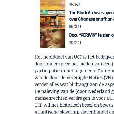
10-03-24
The Black Archives ope
over Ghanese onafhank
05-03-24
Docu “KERWIN” te zien o
28-02-24
Het hoofddoel van UCF is het bedrijve
door onder meer het bieden van een (
participatie in het algemeen. Duurz
van de door de Verenigde Naties (VN
verder alles wat bijdraagt aan de as
De naleving van de (door Nederland g
mensenrechten verdragen is voor UCF 
UCF wil het historisch besef en bewu
Atlantische slavernij, slavenhandel e