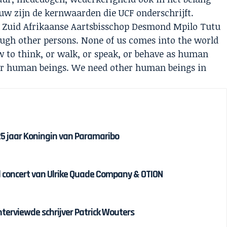
uw zijn de kernwaarden die UCF onderschrijft.
 Zuid Afrikaanse Aartsbisschop Desmond Mpilo Tutu
rough other persons. None of us comes into the world
 to think, or walk, or speak, or behave as human
her human beings. We need other human beings in
 25 jaar Koningin van Paramaribo
 concert van Ulrike Quade Company & OTION
interviewde schrijver Patrick Wouters