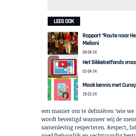
LEES OOK
Rapport “Route naar H
Meliani
08-04-24
Het Sikkelcelfonds vraag
02-04-24
Maak kennis met Curaçao
28-03-24
een manier om te definiëren ‘wie we
wordt bevestigd wanneer wij de mense
samenleving respecteren. Respect, fats
goed/behoorlijk en rechtvaardig bes