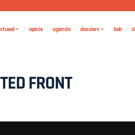
ctueel
opinie
agenda
dossiers
bob
s
TED FRONT