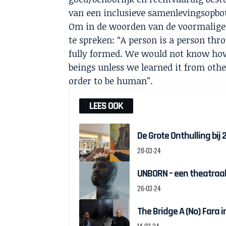
van een inclusieve samenlevingsopbo
Om in de woorden van de voormalige
te spreken: “A person is a person th
fully formed. We would not know how
beings unless we learned it from ot
order to be human”.
LEES OOK
De Grote Onthulling bij
28-03-24
UNBORN – een theatraal
26-03-24
The Bridge A (No) Fara 
14-03-24