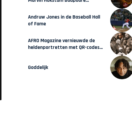
Marvin Hokstam Baapoure
verschijnt vrijdag
Andruw Jones in de Baseball Hall
of Fame
AFRO Magazine vernieuwde de
heldenportretten met QR-codes
bij Assin Manso
Goddelijk