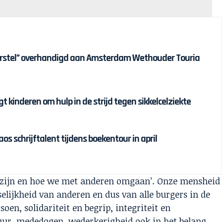
erstel” overhandigd aan Amsterdam Wethouder Touria
t kinderen om hulp in de strijd tegen sikkelcelziekte
s schrijftalent tijdens boekentour in april
 zijn en hoe we met anderen omgaan’. Onze mensheid
lijkheid van anderen en dus van alle burgers in de
oen, solidariteit en begrip, integriteit en
tuur, mededogen, wederkerigheid ook in het belang