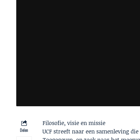
Filosofie, visie en missie
Delen
UCF streeft naar een samenleving die
Toegegeven, op zoek naar het meervou