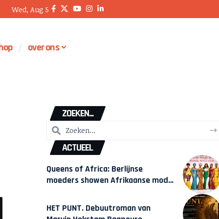
Wed, Aug 5
hop
over ons
ZOEKEN...
ACTUEEL
Queens of Africa: Berlijnse
moeders showen Afrikaanse mode
van Karow
HET PUNT. Debuutroman van