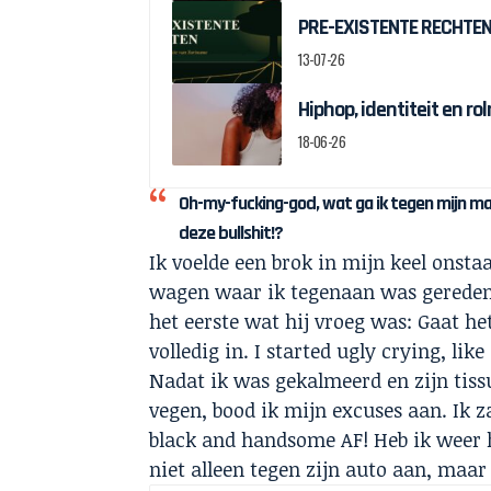
PRE-EXISTENTE RECHTEN:
13-07-26
Hiphop, identiteit en r
18-06-26
Oh-my-fucking-god, wat ga ik tegen mijn m
deze bullshit!?
Ik voelde een brok in mijn keel onsta
wagen waar ik tegenaan was gereden, 
het eerste wat hij vroeg was: Gaat he
volledig in. I started ugly crying, lik
Nadat ik was gekalmeerd en zijn tis
vegen, bood ik mijn excuses aan. Ik za
black and handsome AF! Heb ik weer h
niet alleen tegen zijn auto aan, maar