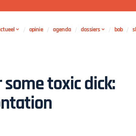
ctueel
opinie
agenda
dossiers
bob
s
r some toxic dick:
ontation