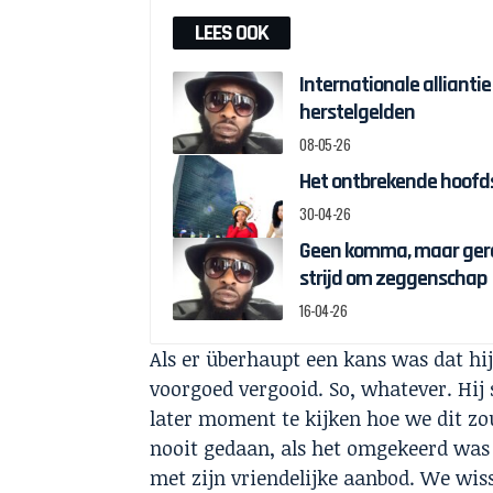
LEES OOK
Internationale alliantie
herstelgelden
08-05-26
Het ontbrekende hoofds
30-04-26
Geen komma, maar gere
strijd om zeggenschap
16-04-26
Als er überhaupt een kans was dat hij
voorgoed vergooid. So, whatever. Hij
later moment te kijken hoe we dit zo
nooit gedaan, als het omgekeerd was
met zijn vriendelijke aanbod. We wiss