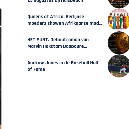
23 augustus bij Hulsbeach
Queens of Africa: Berlijnse
moeders showen Afrikaanse mode
van Karow
HET PUNT. Debuutroman van
Marvin Hokstam Baapoure
verschijnt vrijdag
Andruw Jones in de Baseball Hall
of Fame