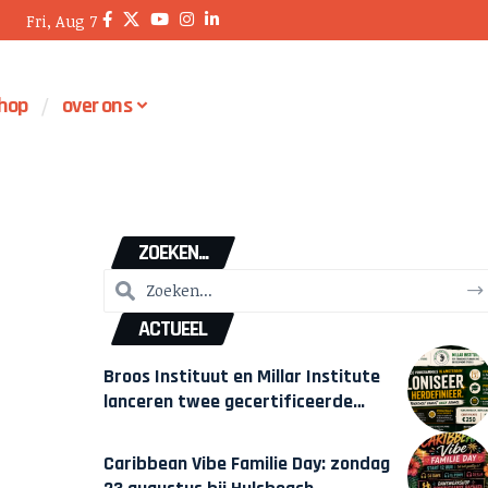
Fri, Aug 7
hop
over ons
ZOEKEN...
ACTUEEL
Broos Instituut en Millar Institute
lanceren twee gecertificeerde
Afrocentrische opleidingen in
Amsterdam
Caribbean Vibe Familie Day: zondag