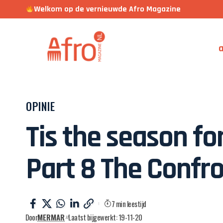
Welkom op de vernieuwde Afro Magazine
a
OPINIE
Tis the season fo
Part 8 The Confr
7 min leestijd
Door
MERMAR
Laatst bijgewerkt: 19-11-20