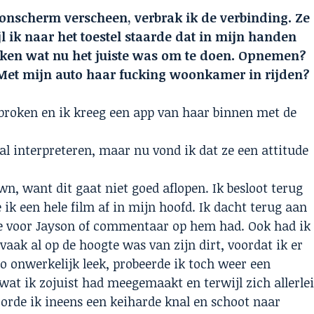
onscherm verscheen, verbrak ik de verbinding. Ze
l ik naar het toestel staarde dat in mijn handen
denken wat nu het juiste was om te doen. Opnemen?
 Met mijn auto haar fucking woonkamer in rijden?
broken en ik kreeg een app van haar binnen met de
al interpreteren, maar nu vond ik dat ze een attitude
n, want dit gaat niet goed aflopen. Ik besloot terug
 ik een hele film af in mijn hoofd. Ik dacht terug aan
e voor Jayson of commentaar op hem had. Ook had ik
te vaak al op de hoogte was van zijn dirt, voordat ik er
o onwerkelijk leek, probeerde ik toch weer een
wat ik zojuist had meegemaakt en terwijl zich allerle
oorde ik ineens een keiharde knal en schoot naar