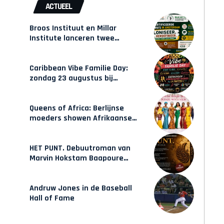
ACTUEEL
Broos Instituut en Millar
Institute lanceren twee
gecertificeerde Afrocentrische
opleidingen in Amsterdam
Caribbean Vibe Familie Day:
zondag 23 augustus bij
Hulsbeach
Queens of Africa: Berlijnse
moeders showen Afrikaanse
mode van Karow
HET PUNT. Debuutroman van
Marvin Hokstam Baapoure
verschijnt vrijdag
Andruw Jones in de Baseball
Hall of Fame