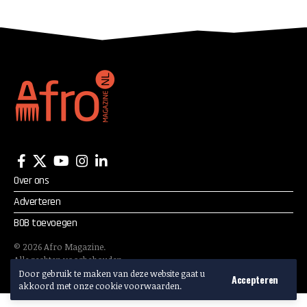
Bangkok
Over ons
Adverteren
BOB toevoegen
©
2026
Afro Magazine.
Alle rechten voorbehouden.
Adverteren? Mail:
info@afromagazine.nl
Door gebruik te maken van deze website gaat u
Accepteren
akkoord met onze cookie voorwaarden.