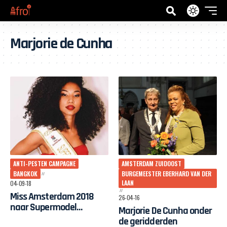
Marjorie de Cunha
ANTI-PESTEN CAMPAGNE
AMSTERDAM ZUIDOOST
BANGKOK
BURGEMEESTER EBERHARD VAN DER
LAAN
04-09-18
Miss Amsterdam 2018
26-04-16
naar Supermodel
Marjorie De Cunha onder
International 2018 in
de geridderden