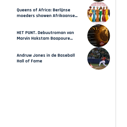
Queens of Africa: Berlijnse
moeders showen Afrikaanse
mode van Karow
HET PUNT. Debuutroman van
Marvin Hokstam Baapoure
verschijnt vrijdag
Andruw Jones in de Baseball
Hall of Fame