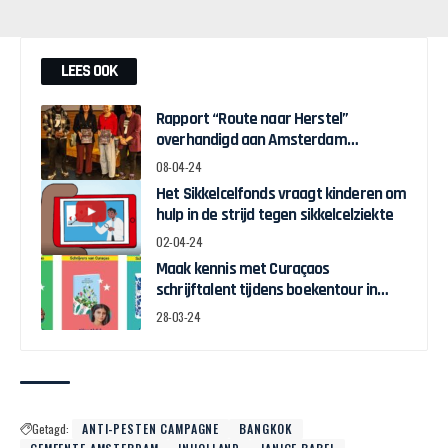
LEES OOK
Rapport “Route naar Herstel”
overhandigd aan Amsterdam
Wethouder Touria Meliani
08-04-24
Het Sikkelcelfonds vraagt kinderen om
hulp in de strijd tegen sikkelcelziekte
02-04-24
Maak kennis met Curaçaos
schrijftalent tijdens boekentour in
april
28-03-24
Getagd:
ANTI-PESTEN CAMPAGNE
BANGKOK