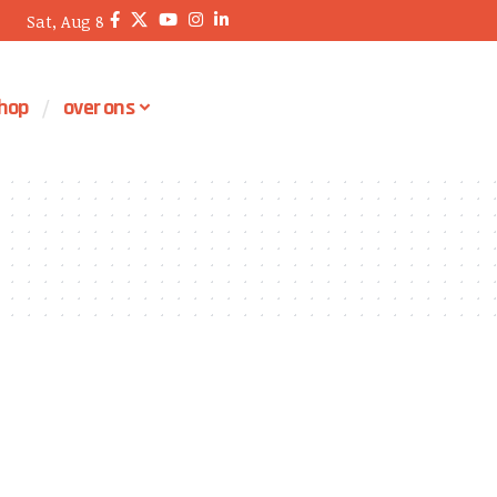
Sat, Aug 8
hop
over ons