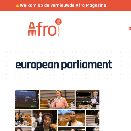
Welkom op de vernieuwde Afro Magazine
a
european parliament