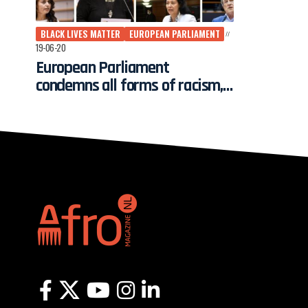
BLACK LIVES MATTER
EUROPEAN PARLIAMENT
19-06-20
European Parliament
condemns all forms of racism,
hate and violence and calls for
action