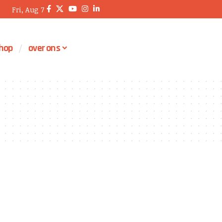
Fri, Aug 7
hop
over ons