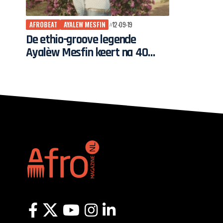
AFROBEAT
AYALEW MESFIN
12-09-19
De ethio-groove legende
Ayalèw Mesfin keert na 40
vergeten jaren terug op het
wereldtoneel