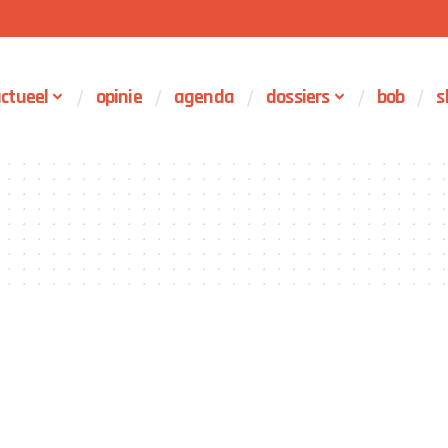
ctueel
opinie
agenda
dossiers
bob
s