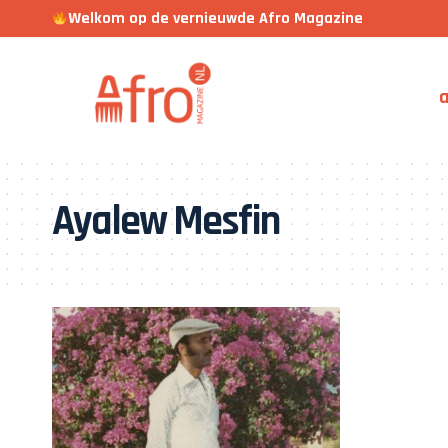
Welkom op de vernieuwde Afro Magazine
a
Ayalew Mesfin