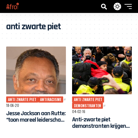
anti zwarte piet
ANTI ZWARTE PIET
ANTIRACISME
ANTI ZWARTE PIET
18-06-20
DEMONSTRANTEN
04-02-16
Jesse Jackson aan Rutte:
Anti-zwarte piet
“toon moreel leiderschap,
demonstranten krijgen
verban zwarte Piet”
terugbetaling