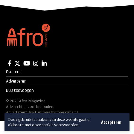
bruisen met rammelende
funk, soul en disco uit de
jaren ’80
Over ons
Adverteren
BOB toevoegen
©
2026
Afro Magazine.
Alle rechten voorbehouden.
Adverteren? Mail:
info@afromagazine.nl
Door gebruik te maken van deze website gaat u
Accepteren
akkoord met onze cookie voorwaarden.