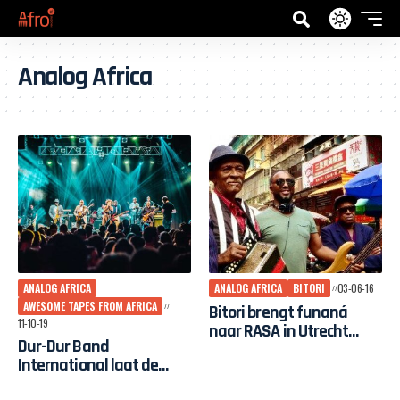
Analog Africa
ANALOG AFRICA
ANALOG AFRICA
BITORI
03-06-16
AWESOME TAPES FROM AFRICA
Bitori brengt funaná
11-10-19
naar RASA in Utrecht
Dur-Dur Band
vanavond
International laat de
Somalische muziek weer