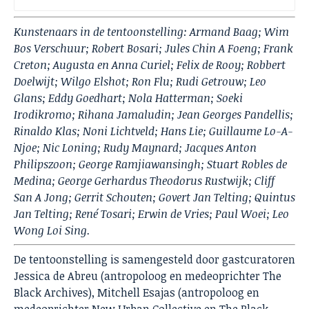
Kunstenaars in de tentoonstelling: Armand Baag; Wim
Bos Verschuur; Robert Bosari; Jules Chin A Foeng; Frank
Creton; Augusta en Anna Curiel; Felix de Rooy; Robbert
Doelwijt; Wilgo Elshot; Ron Flu; Rudi Getrouw; Leo
Glans; Eddy Goedhart; Nola Hatterman; Soeki
Irodikromo; Rihana Jamaludin; Jean Georges Pandellis;
Rinaldo Klas; Noni Lichtveld; Hans Lie; Guillaume Lo-A-
Njoe; Nic Loning; Rudy Maynard; Jacques Anton
Philipszoon; George Ramjiawansingh; Stuart Robles de
Medina; George Gerhardus Theodorus Rustwijk; Cliff
San A Jong; Gerrit Schouten; Govert Jan Telting; Quintus
Jan Telting; René Tosari; Erwin de Vries; Paul Woei; Leo
Wong Loi Sing.
De tentoonstelling is samengesteld door gastcuratoren
Jessica de Abreu (antropoloog en medeoprichter The
Black Archives), Mitchell Esajas (antropoloog en
medeoprichter New Urban Collective en The Black