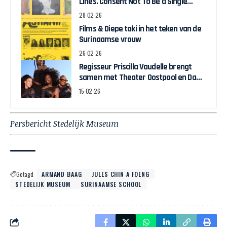
Lines. Consent Not To Be a Single
Being” in Stedelijk Museum
28-02-26
Amsterdam
Films & Diepe taki in het teken van de
Surinaamse vrouw
26-02-26
Regisseur Priscilla Vaudelle brengt
samen met Theater Oostpool en Dawn
Collective BLACK JOY naar het theater
15-02-26
Persbericht Stedelijk Museum
Getagd:
ARMAND BAAG
JULES CHIN A FOENG
STEDELIJK MUSEUM
SURINAAMSE SCHOOL