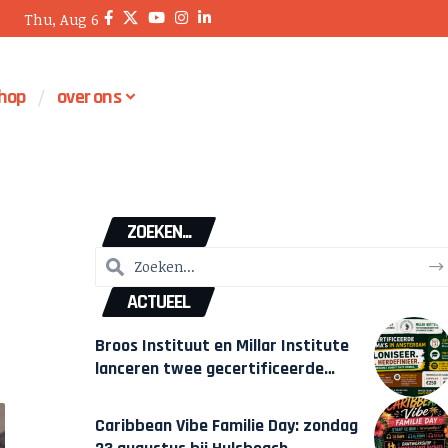
Thu, Aug 6
hop
over ons
ZOEKEN...
ACTUEEL
Broos Instituut en Millar Institute
lanceren twee gecertificeerde
Afrocentrische opleidingen in
Amsterdam
Caribbean Vibe Familie Day: zondag