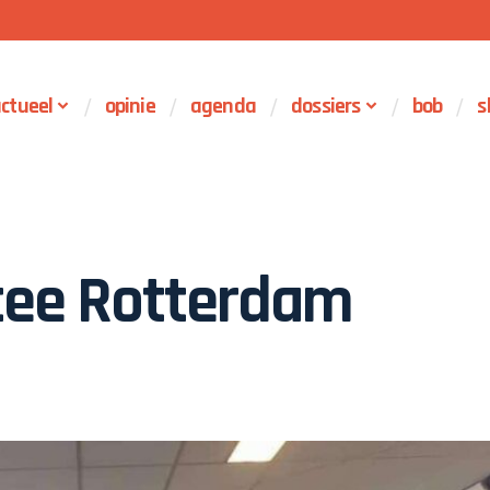
ctueel
opinie
agenda
dossiers
bob
s
tee Rotterdam