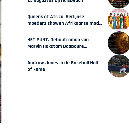
23 augustus bij Hulsbeach
Queens of Africa: Berlijnse
moeders showen Afrikaanse mode
van Karow
HET PUNT. Debuutroman van
Marvin Hokstam Baapoure
verschijnt vrijdag
Andruw Jones in de Baseball Hall
of Fame