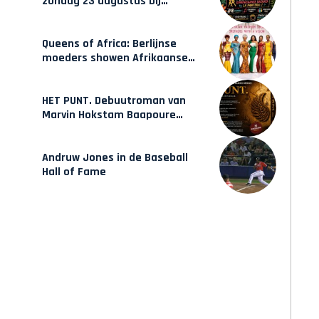
zondag 23 augustus bij
Hulsbeach
Queens of Africa: Berlijnse
moeders showen Afrikaanse
mode van Karow
HET PUNT. Debuutroman van
Marvin Hokstam Baapoure
verschijnt vrijdag
Andruw Jones in de Baseball
Hall of Fame