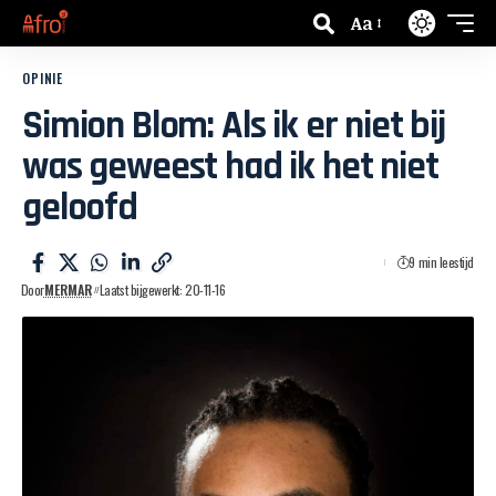
Aa
OPINIE
Simion Blom: Als ik er niet bij
was geweest had ik het niet
geloofd
9 min leestijd
Door
MERMAR
Laatst bijgewerkt: 20-11-16