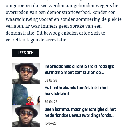
omgeroepen dat we werden aangehouden wegens het
overtreden van een demonstratieverbod. Zonder een
waarschuwing vooraf en zonder sommering de plek te
verlaten. Er was immers geen sprake van een
demonstratie. Dit bewoog enkelen ertoe zich te
verzetten tegen de arrestatie.
LEES OOK
Internationale alliantie trekt rode lijn:
Suriname moet zélf sturen op
herstelgelden
08-05-26
Het ontbrekende hoofdstuk in het
hersteldebat
30-04-26
Geen komma, maar gerechtigheid, het
Nederlandse Bewustwordingsfonds
en de strijd om zeggenschap
16-04-26