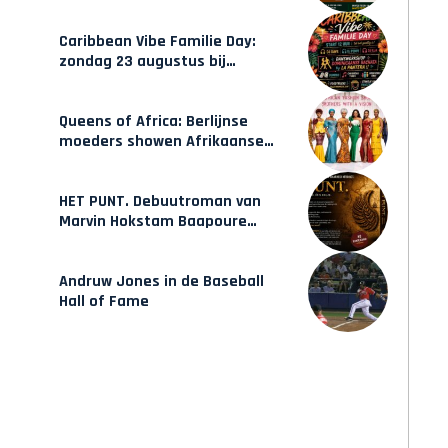
gecertificeerde Afrocentrische
opleidingen in Amsterdam
Caribbean Vibe Familie Day:
zondag 23 augustus bij
Hulsbeach
Queens of Africa: Berlijnse
moeders showen Afrikaanse
mode van Karow
HET PUNT. Debuutroman van
Marvin Hokstam Baapoure
verschijnt vrijdag
Andruw Jones in de Baseball
Hall of Fame