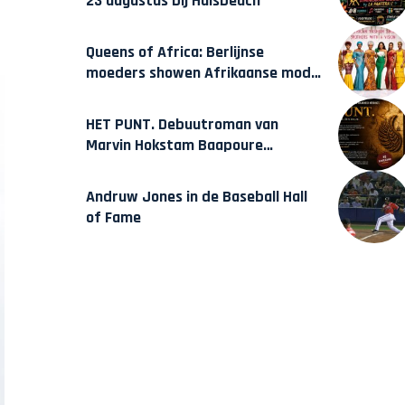
23 augustus bij Hulsbeach
Queens of Africa: Berlijnse
moeders showen Afrikaanse mode
van Karow
HET PUNT. Debuutroman van
Marvin Hokstam Baapoure
verschijnt vrijdag
Andruw Jones in de Baseball Hall
of Fame