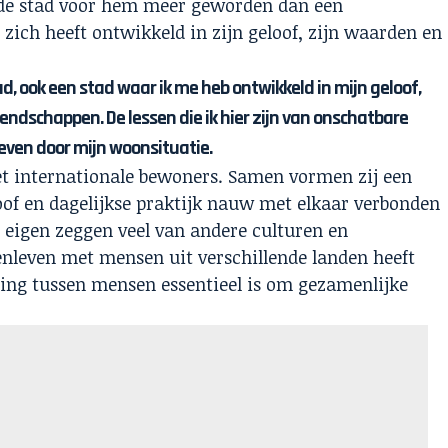
s de stad voor hem meer geworden dan een
 zich heeft ontwikkeld in zijn geloof, zijn waarden en
d, ook een stad waar ik me heb ontwikkeld in mijn geloof,
endschappen. De lessen die ik hier zijn van onschatbare
even door mijn woonsituatie.
t internationale bewoners. Samen vormen zij een
of en dagelijkse praktijk nauw met elkaar verbonden
ns eigen zeggen veel van andere culturen en
nleven met mensen uit verschillende landen heeft
nding tussen mensen essentieel is om gezamenlijke