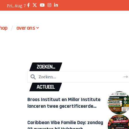
Fri, Aug 7
hop
over ons
ZOEKEN...
ACTUEEL
Broos Instituut en Millar Institute
lanceren twee gecertificeerde
Afrocentrische opleidingen in
Amsterdam
Caribbean Vibe Familie Day: zondag