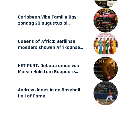
gecertificeerde Afrocentrische
opleidingen in Amsterdam
Caribbean Vibe Familie Day:
zondag 23 augustus bij
Hulsbeach
Queens of Africa: Berlijnse
moeders showen Afrikaanse
mode van Karow
HET PUNT. Debuutroman van
Marvin Hokstam Baapoure
verschijnt vrijdag
Andruw Jones in de Baseball
Hall of Fame