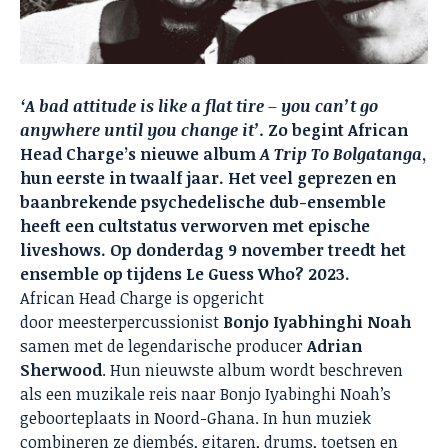
‘A bad attitude is like a flat tire – you can’t go
anywhere until you change it’.
Zo begint African
Head Charge’s nieuwe album
A Trip To Bolgatanga
,
hun eerste in twaalf jaar. Het veel geprezen en
baanbrekende psychedelische dub-ensemble
heeft een cultstatus verworven met epische
liveshows. Op donderdag 9 november treedt het
ensemble op tijdens Le Guess Who? 2023.
African Head Charge is opgericht
door meesterpercussionist
Bonjo Iyabhinghi Noah
samen met de legendarische producer
Adrian
Sherwood
. Hun nieuwste album wordt beschreven
als een muzikale reis naar Bonjo Iyabinghi Noah’s
geboorteplaats in Noord-Ghana. In hun muziek
combineren ze djembés, gitaren, drums, toetsen en