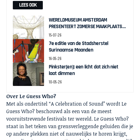
LEES OOK
WERELDMUSEUM AMSTERDAM
PRESENTEERT ZOMERSE MAAKPLAATS
MUCH TO DO WITH BAMBOO
15-07-26
7e editie van de Stadsherstel
Surinaamse Maanden
16-05-26
Pinkster(en): een licht dat zich niet
laat dimmen
10-05-26
Over Le Guess Who?
Met als ondertitel “A Celebration of Sound” wordt Le
Guess Who? beschouwd als een van de meest
vooruitstrevende festivals ter wereld. Le Guess Who?
staat in het teken van grensverleggende geluiden die je
op andere plekken niet of nauwelijks te horen krijgt,