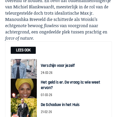
overeind te houden. En
oehh
dat oudemannenvingertje
van Michiel Blankwaardt, meesterlijk in de rol van de
teleurgestelde doch trots idealistische Max jr.
Manoushka Breeveld die schitterde als Woiski’s
echtgenote bewoog
flawless
van voorgrond naar
achtergrond, een ongedeelde plek tussen prachtig en
force of nature.
LEES OOK
Verschijn voor jezelf
24-03-26
Het geld is er. De vraag is: wie weet
ervan?
07-03-26
De Schaduw in het Huis
21-02-26