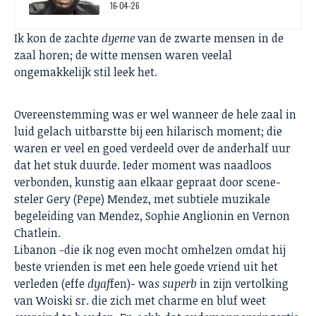
en de strijd om zeggenschap
16-04-26
Ik kon de zachte
dyeme
van de zwarte mensen in de
zaal horen; de witte mensen waren veelal
ongemakkelijk stil leek het.
Overeenstemming was er wel wanneer de hele zaal in
luid gelach uitbarstte bij een hilarisch moment; die
waren er veel en goed verdeeld over de anderhalf uur
dat het stuk duurde. Ieder moment was naadloos
verbonden, kunstig aan elkaar gepraat door scene-
steler Gery (Pepe) Mendez, met subtiele muzikale
begeleiding van Mendez, Sophie Anglionin en Vernon
Chatlein.
Libanon -die ik nog even mocht omhelzen omdat hij
beste vrienden is met een hele goede vriend uit het
verleden (effe
dyaf
fen)- wa
s superb
in zijn vertolking
van Woiski sr. die zich met charme en bluf weet