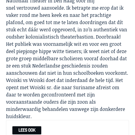
Nationaal Theater in Den Haag voor mij
snel vertrouwd aanvoelde. Ik betrapte me erop dat ik
vaker rond me heen keek en naar het prachtige
plafond, om goed tot me te laten doordringen dat dít
stuk echt dáár werd opgevoerd, in zo’n authentiek van
oudsher kolonialistisch theaterbastion. Doorbraak!
Het publiek was voornamelijk wit en voor een groot
deel piepjonge hippe witte tieners; ik weet niet of deze
grote groep middelbare scholieren vooraf doorhad dat
ze een stuk Nederlandse geschiedenis zouden
aanschouwen dat niet in hun schoolboeken voorkomt.
Woiski vs Woiski doet dat inderdaad de hele tijd. Het
opent met Woiski sr. die naar Suriname afreist om
daar te worden geconfronteerd met zijn
vooraanstaande ouders die zijn zoon als
minderwaardig behandelen vanwege zijn donkerdere
huidskleur.
LEES OOK