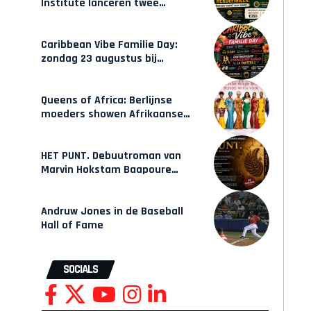
Institute lanceren twee
gecertificeerde Afrocentrische
opleidingen in Amsterdam
Caribbean Vibe Familie Day:
zondag 23 augustus bij
Hulsbeach
Queens of Africa: Berlijnse
moeders showen Afrikaanse
mode van Karow
HET PUNT. Debuutroman van
Marvin Hokstam Baapoure
verschijnt vrijdag
Andruw Jones in de Baseball
Hall of Fame
SOCIALS