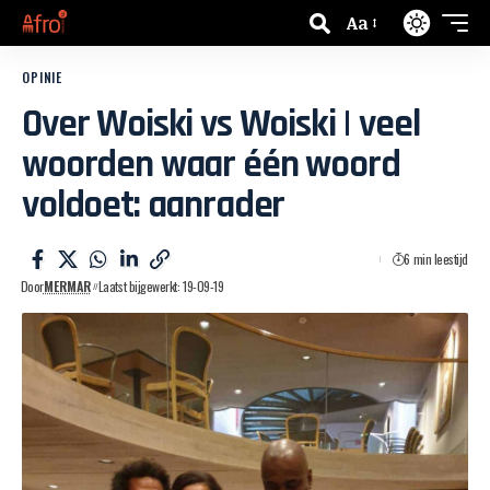
Aa
OPINIE
Over Woiski vs Woiski | veel
woorden waar één woord
voldoet: aanrader
6 min leestijd
Door
MERMAR
Laatst bijgewerkt: 19-09-19