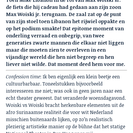
Toen Mike Libanon in de rol van Max Woiski sr.
de fiets die hij cadeau had gedaan aan zijn zoon
Max Woiski jr. terugnam. De zaal zat op de punt
van zijn stoel toen Libanon het rijwiel oppakte en
op het podium smakte! Dat epitome moment van
onderling verraad en onbegrip, van twee
generaties zwarte mannen die elkaar niet liggen
maar die moeten zien te overleven in een
vijandige wereld die hen niet begreep en hen
liever niet wilde. Dat moment deed hem voor me.
Confession time
: Ik ben eigenlijk een klein beetje een
cultuurbarbaar. Toneelstukken bijvoorbeeld
interesseren me niet; was ook in geen jaren naar een
echt theater geweest. Dat veranderde woensdagavond.
Woiski vs Woiski bracht herkenbare elementen uit de
afro Surinaamse realiteit die voor wit Nederland
misschien buitenaards lijken, op zo’n realistisch
plezierig artistieke manier op de bühne dat het statige