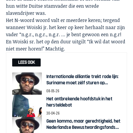
hun witte Duitse stamvader die een wrede
slavendrijver was.
Het N-woord woord valt er meerdere keren; tergend
wanneer Woiski jr. het keer op keer herhaalt naar zijn
vader “n.g.r., n.g.r., n.g.r. … je bent gewoon een n.g.r!
En Woiski sr. het op den duur uitgilt “Ik wil dat woord
niet meer horen!” Machtig.
LEES OOK
Internationale alliantie trekt rode lijn:
Suriname moet zélf sturen op
herstelgelden
08-05-26
Het ontbrekende hoofdstuk in het
hersteldebat
30-04-26
Geen komma, maar gerechtigheid, het
Nederlandse Bewustwordingsfonds