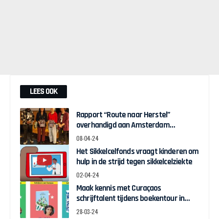
LEES OOK
Rapport “Route naar Herstel”
overhandigd aan Amsterdam
Wethouder Touria Meliani
08-04-24
Het Sikkelcelfonds vraagt kinderen om
hulp in de strijd tegen sikkelcelziekte
02-04-24
Maak kennis met Curaçaos
schrijftalent tijdens boekentour in
april
28-03-24