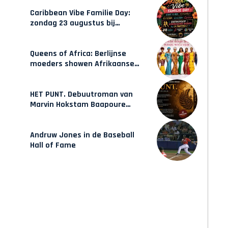
opleidingen in Amsterdam
Caribbean Vibe Familie Day:
zondag 23 augustus bij
Hulsbeach
Queens of Africa: Berlijnse
moeders showen Afrikaanse
mode van Karow
HET PUNT. Debuutroman van
Marvin Hokstam Baapoure
verschijnt vrijdag
Andruw Jones in de Baseball
Hall of Fame