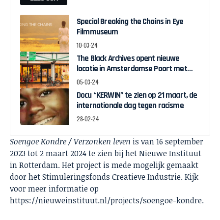
Special Breaking the Chains in Eye
Filmmuseum
10-03-24
The Black Archives opent nieuwe
locatie in Amsterdamse Poort met
pop-up expo over Ghanese
05-03-24
onafhankelijkheid
Docu “KERWIN” te zien op 21 maart, de
internationale dag tegen racisme
28-02-24
Soengoe Kondre / Verzonken leven
is van 16 september
2023 tot 2 maart 2024 te zien bij het Nieuwe Instituut
in Rotterdam. Het project is mede mogelijk gemaakt
door het Stimuleringsfonds Creatieve Industrie. Kijk
voor meer informatie op
https://nieuweinstituut.nl/projects/soengoe-kondre
.