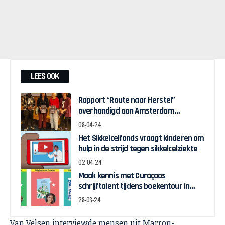
LEES OOK
Rapport “Route naar Herstel”
overhandigd aan Amsterdam
Wethouder Touria Meliani
08-04-24
Het Sikkelcelfonds vraagt kinderen om
hulp in de strijd tegen sikkelcelziekte
02-04-24
Maak kennis met Curaçaos
schrijftalent tijdens boekentour in
april
28-03-24
Van Velsen interviewde mensen uit Marron-