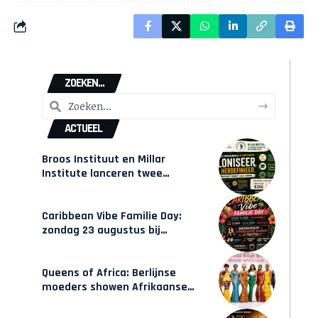
ZOEKEN...
ACTUEEL
Broos Instituut en Millar
Institute lanceren twee
gecertificeerde Afrocentrische
opleidingen in Amsterdam
Caribbean Vibe Familie Day:
zondag 23 augustus bij
Hulsbeach
Queens of Africa: Berlijnse
moeders showen Afrikaanse
mode van Karow