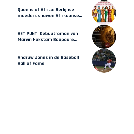
Queens of Africa: Berlijnse
moeders showen Afrikaanse
mode van Karow
HET PUNT. Debuutroman van
Marvin Hokstam Baapoure
verschijnt vrijdag
Andruw Jones in de Baseball
Hall of Fame