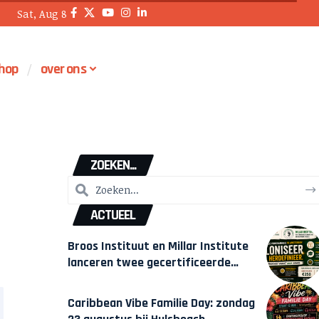
Sat, Aug 8
hop
over ons
ZOEKEN...
ACTUEEL
Broos Instituut en Millar Institute
lanceren twee gecertificeerde
Afrocentrische opleidingen in
Amsterdam
Caribbean Vibe Familie Day: zondag