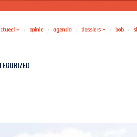
ctueel
opinie
agenda
dossiers
bob
s
TEGORIZED