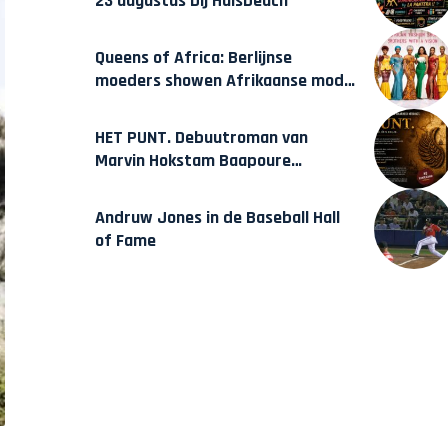
23 augustus bij Hulsbeach
Queens of Africa: Berlijnse
moeders showen Afrikaanse mode
van Karow
HET PUNT. Debuutroman van
Marvin Hokstam Baapoure
verschijnt vrijdag
Andruw Jones in de Baseball Hall
of Fame