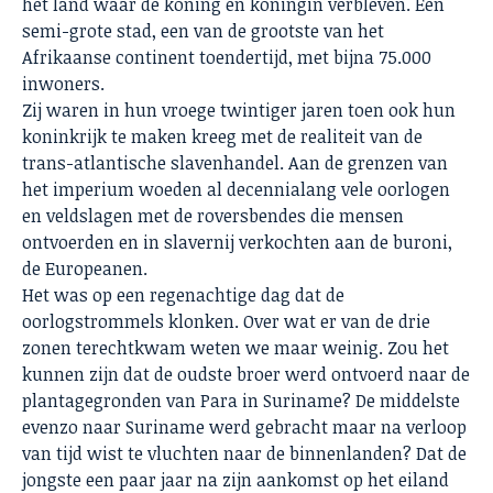
het land waar de koning en koningin verbleven. Een
semi-grote stad, een van de grootste van het
Afrikaanse continent toendertijd, met bijna 75.000
inwoners.
Zij waren in hun vroege twintiger jaren toen ook hun
koninkrijk te maken kreeg met de realiteit van de
trans-atlantische slavenhandel. Aan de grenzen van
het imperium woeden al decennialang vele oorlogen
en veldslagen met de roversbendes die mensen
ontvoerden en in slavernij verkochten aan de buroni,
de Europeanen.
Het was op een regenachtige dag dat de
oorlogstrommels klonken. Over wat er van de drie
zonen terechtkwam weten we maar weinig. Zou het
kunnen zijn dat de oudste broer werd ontvoerd naar de
plantagegronden van Para in Suriname? De middelste
evenzo naar Suriname werd gebracht maar na verloop
van tijd wist te vluchten naar de binnenlanden? Dat de
jongste een paar jaar na zijn aankomst op het eiland