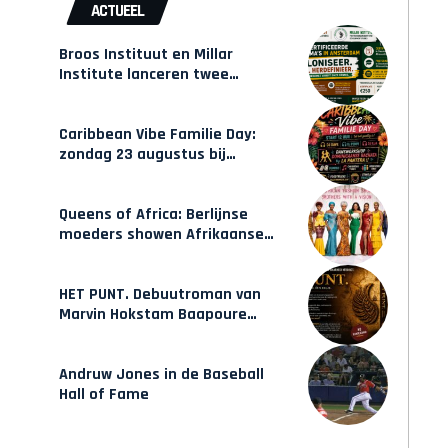
ACTUEEL
Broos Instituut en Millar
Institute lanceren twee
gecertificeerde Afrocentrische
opleidingen in Amsterdam
Caribbean Vibe Familie Day:
zondag 23 augustus bij
Hulsbeach
Queens of Africa: Berlijnse
moeders showen Afrikaanse
mode van Karow
HET PUNT. Debuutroman van
Marvin Hokstam Baapoure
verschijnt vrijdag
Andruw Jones in de Baseball
Hall of Fame