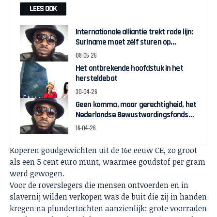
LEES OOK
Internationale alliantie trekt rode lijn:
Suriname moet zélf sturen op
herstelgelden
08-05-26
Het ontbrekende hoofdstuk in het
hersteldebat
30-04-26
Geen komma, maar gerechtigheid, het
Nederlandse Bewustwordingsfonds
en de strijd om zeggenschap
16-04-26
Koperen goudgewichten uit de 16e eeuw CE, zo groot
als een 5 cent euro munt, waarmee goudstof per gram
werd gewogen.
Voor de roverslegers die mensen ontvoerden en in
slavernij wilden verkopen was de buit die zij in handen
kregen na plundertochten aanzienlijk: grote voorraden