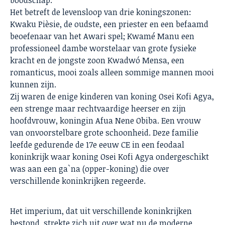
boodschap.
Het betreft de levensloop van drie koningszonen:
Kwaku Pièsie, de oudste, een priester en een befaamd
beoefenaar van het Awari spel; Kwamé Manu een
professioneel dambe worstelaar van grote fysieke
kracht en de jongste zoon Kwadwó Mensa, een
romanticus, mooi zoals alleen sommige mannen mooi
kunnen zijn.
Zij waren de enige kinderen van koning Osei Kofi Agya,
een strenge maar rechtvaardige heerser en zijn
hoofdvrouw, koningin Afua Nene Obiba. Een vrouw
van onvoorstelbare grote schoonheid. Deze familie
leefde gedurende de 17e eeuw CE in een feodaal
koninkrijk waar koning Osei Kofi Agya ondergeschikt
was aan een ga`na (opper-koning) die over
verschillende koninkrijken regeerde.
Het imperium, dat uit verschillende koninkrijken
bestond, strekte zich uit over wat nu de moderne