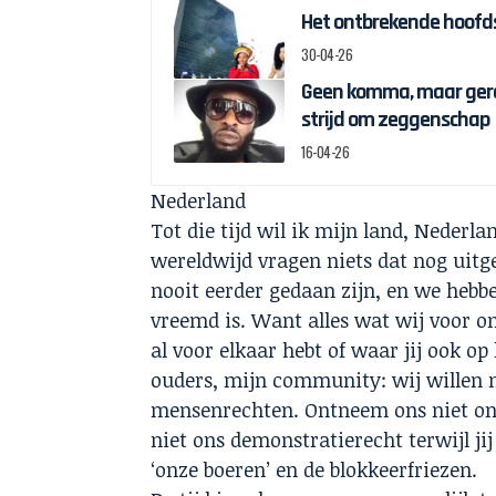
Het ontbrekende hoofds
30-04-26
Geen komma, maar gere
strijd om zeggenschap
16-04-26
Nederland
Tot die tijd wil ik mijn land, Neder
wereldwijd vragen niets dat nog ui
nooit eerder gedaan zijn, en we hebbe
vreemd is. Want alles wat wij voor on
al voor elkaar hebt of waar jij ook o
ouders, mijn community: wij willen n
mensenrechten. Ontneem ons niet onz
niet ons demonstratierecht terwijl j
‘onze boeren’ en de blokkeerfriezen.