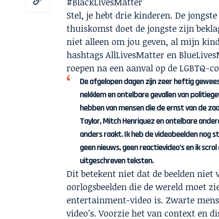
#BlackLivesMatter
Stel, je hebt drie kinderen. De jongst
thuiskomst doet de jongste zijn bekla
niet alleen om jou geven, al mijn kind
hashtags AllLivesMatter en BlueLives
roepen na een aanval op de LGBTQ-
De afgelopen dagen zijn zeer heftig geweest
nekklem en ontelbare gevallen van politiege
hebben van mensen die de ernst van de zaak
Taylor, Mitch Henriquez en ontelbare ande
anders raakt. Ik heb de videobeelden nog stee
geen nieuws, geen reactievideo’s en ik scrol 
uitgeschreven teksten.
Dit betekent niet dat de beelden niet
oorlogsbeelden die de wereld moet zi
entertainment-video is. Zwarte mens
video’s. Voorzie het van context en 