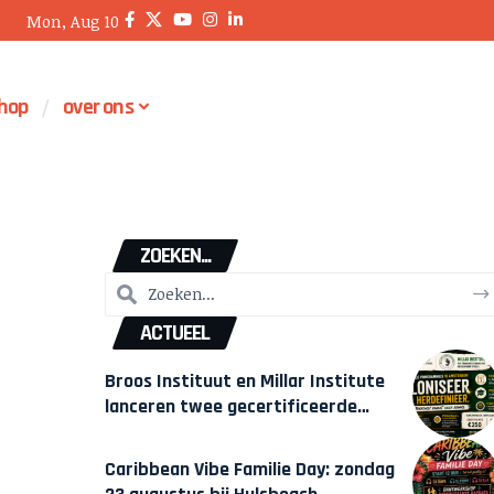
Mon, Aug 10
hop
over ons
ZOEKEN...
ACTUEEL
Broos Instituut en Millar Institute
lanceren twee gecertificeerde
Afrocentrische opleidingen in
Amsterdam
Caribbean Vibe Familie Day: zondag