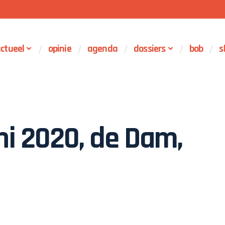
ctueel
opinie
agenda
dossiers
bob
s
juni 2020, de Dam,