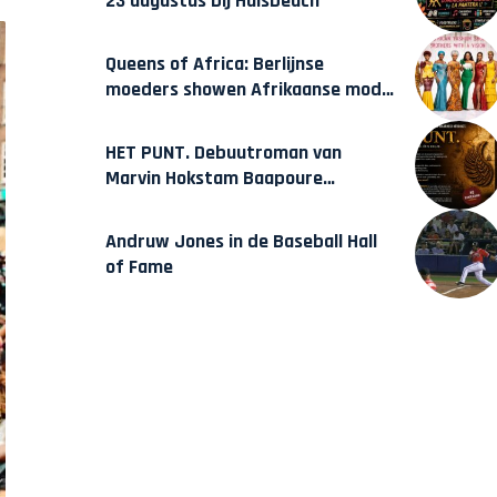
23 augustus bij Hulsbeach
Queens of Africa: Berlijnse
moeders showen Afrikaanse mode
van Karow
HET PUNT. Debuutroman van
Marvin Hokstam Baapoure
verschijnt vrijdag
Andruw Jones in de Baseball Hall
of Fame