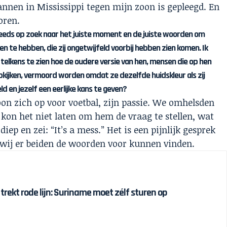
annen in Mississippi tegen mijn zoon is gepleegd. En
oren.
teeds op zoek naar het juiste moment en de juiste woorden om
n te hebben, die zij ongetwijfeld voorbij hebben zien komen. Ik
 telkens te zien hoe de oudere versie van hen, mensen die op hen
opkijken, vermoord worden omdat ze dezelfde huidskleur als zij
en jezelf een eerlijke kans te geven?
n zich op voor voetbal, zijn passie. We omhelsden
 kon het niet laten om hem de vraag te stellen, wat
diep en zei: “It’s a mess.” Het is een pijnlijk gesprek
wij er beiden de woorden voor kunnen vinden.
 trekt rode lijn: Suriname moet zélf sturen op