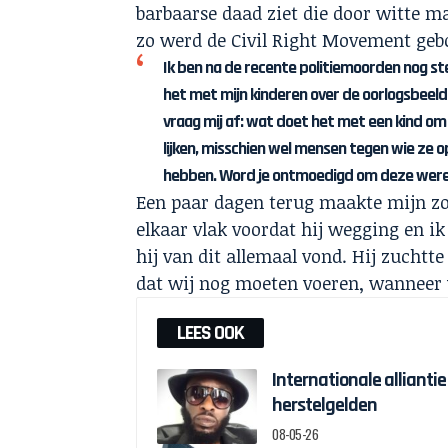
barbaarse daad ziet die door witte m
zo werd de Civil Right Movement geb
Ik ben na de recente politiemoorden nog s
het met mijn kinderen over de oorlogsbeelde
vraag mij af: wat doet het met een kind om
lijken, misschien wel mensen tegen wie ze 
hebben. Word je ontmoedigd om deze wereld 
Een paar dagen terug maakte mijn zoo
elkaar vlak voordat hij wegging en ik
hij van dit allemaal vond. Hij zuchtte 
dat wij nog moeten voeren, wanneer 
LEES OOK
Internationale alliantie
herstelgelden
08-05-26