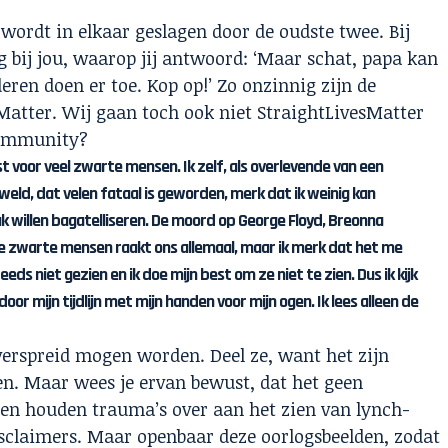
e wordt in elkaar geslagen door de oudste twee. Bij
g bij jou, waarop jij antwoord: ‘Maar schat, papa kan
eren doen er toe. Kop op!’ Zo onzinnig zijn de
Matter. Wij gaan toch ook niet StraightLivesMatter
community?
 voor veel zwarte mensen. Ik zelf, als overlevende van een
weld, dat velen fataal is geworden, merk dat ik weinig kan
 willen bagatelliseren. De moord op George Floyd, Breonna
re zwarte mensen raakt ons allemaal, maar ik merk dat het me
ds niet gezien en ik doe mijn best om ze niet te zien. Dus ik kijk
door mijn tijdlijn met mijn handen voor mijn ogen. Ik lees alleen de
 verspreid mogen worden. Deel ze, want het zijn
en. Maar wees je ervan bewust, dat het geen
en houden trauma’s over aan het zien van lynch-
disclaimers. Maar openbaar deze oorlogsbeelden, zodat