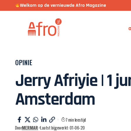
Welkom op de vernieuwde Afro Magazine
a
OPINIE
Jerry Afriyie | 1 
Amsterdam
7 min leestijd
Door
MERMAR
Laatst bijgewerkt: 01-06-20