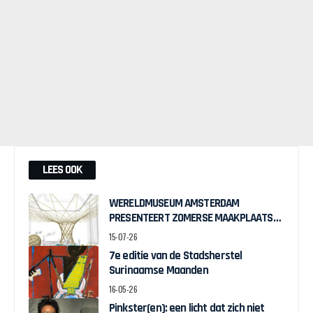
LEES OOK
WERELDMUSEUM AMSTERDAM
PRESENTEERT ZOMERSE MAAKPLAATS
MUCH TO DO WITH BAMBOO
15-07-26
7e editie van de Stadsherstel
Surinaamse Maanden
16-05-26
Pinkster(en): een licht dat zich niet