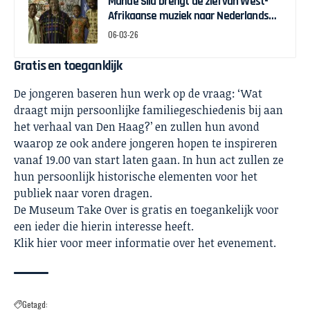
Mandé Sila brengt de ziel van West-
Afrikaanse muziek naar Nederlands
podium
06-03-26
Gratis en toeganklijk
De jongeren baseren hun werk op de vraag: ‘Wat
draagt mijn persoonlijke familiegeschiedenis bij aan
het verhaal van Den Haag?’ en zullen hun avond
waarop ze ook andere jongeren hopen te inspireren
vanaf 19.00 van start laten gaan. In hun act zullen ze
hun persoonlijk historische elementen voor het
publiek naar voren dragen.
De Museum Take Over is gratis en toegankelijk voor
een ieder die hierin interesse heeft.
Klik
hier
voor meer informatie over het evenement.
Getagd: