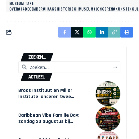
MUSEUM TAKE
OVER#14DECEMBER#HAAGSHISTORISCHMUSEUM#JONGEREN#KUNSTENCU
ZOEKEN...
ACTUEEL
Broos Instituut en Millar
Institute lanceren twee
gecertificeerde Afrocentrische
opleidingen in Amsterdam
Caribbean Vibe Familie Day:
zondag 23 augustus bij
Hulsbeach