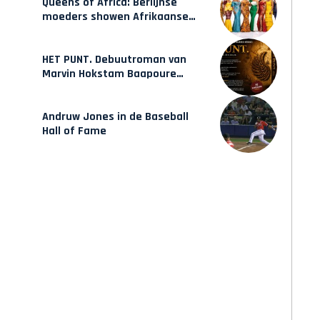
Queens of Africa: Berlijnse
moeders showen Afrikaanse
mode van Karow
HET PUNT. Debuutroman van
Marvin Hokstam Baapoure
verschijnt vrijdag
Andruw Jones in de Baseball
Hall of Fame