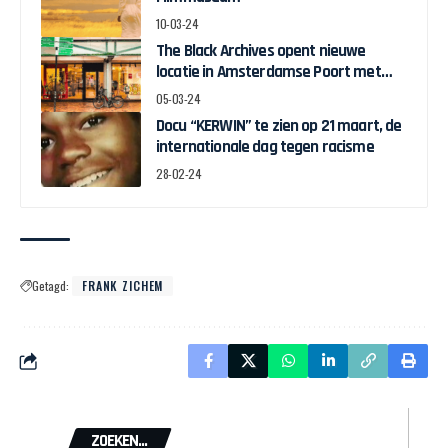
10-03-24
The Black Archives opent nieuwe
locatie in Amsterdamse Poort met
pop-up expo over Ghanese
05-03-24
onafhankelijkheid
Docu “KERWIN” te zien op 21 maart, de
internationale dag tegen racisme
28-02-24
Getagd:
FRANK ZICHEM
ZOEKEN...