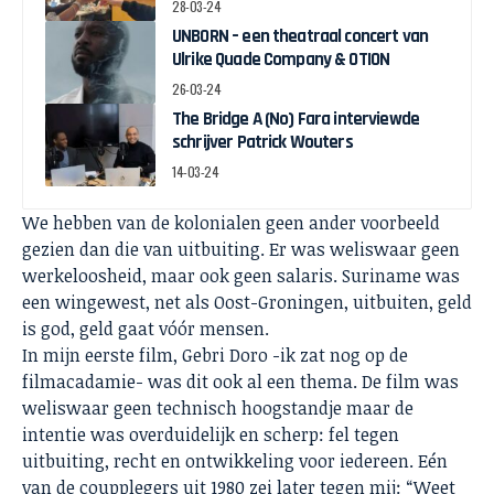
28-03-24
UNBORN – een theatraal concert van
Ulrike Quade Company & OTION
26-03-24
The Bridge A (No) Fara interviewde
schrijver Patrick Wouters
14-03-24
We hebben van de kolonialen geen ander voorbeeld
gezien dan die van uitbuiting. Er was weliswaar geen
werkeloosheid, maar ook geen salaris. Suriname was
een wingewest, net als Oost-Groningen, uitbuiten, geld
is god, geld gaat vóór mensen.
In mijn eerste film, Gebri Doro -ik zat nog op de
filmacadamie- was dit ook al een thema. De film was
weliswaar geen technisch hoogstandje maar de
intentie was overduidelijk en scherp: fel tegen
uitbuiting, recht en ontwikkeling voor iedereen. Eén
van de coupplegers uit 1980 zei later tegen mij: “Weet