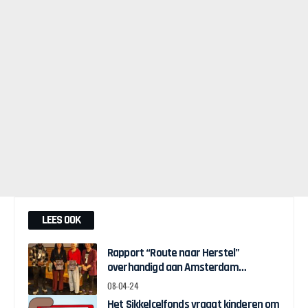
LEES OOK
Rapport “Route naar Herstel”
overhandigd aan Amsterdam
Wethouder Touria Meliani
08-04-24
Het Sikkelcelfonds vraagt kinderen om