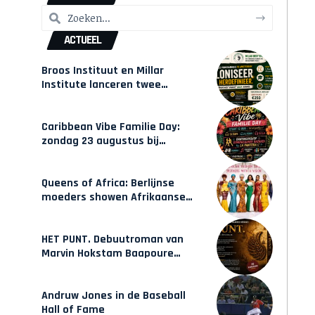
ACTUEEL
Broos Instituut en Millar
Institute lanceren twee
gecertificeerde Afrocentrische
opleidingen in Amsterdam
Caribbean Vibe Familie Day:
zondag 23 augustus bij
Hulsbeach
Queens of Africa: Berlijnse
moeders showen Afrikaanse
mode van Karow
HET PUNT. Debuutroman van
Marvin Hokstam Baapoure
verschijnt vrijdag
Andruw Jones in de Baseball
Hall of Fame