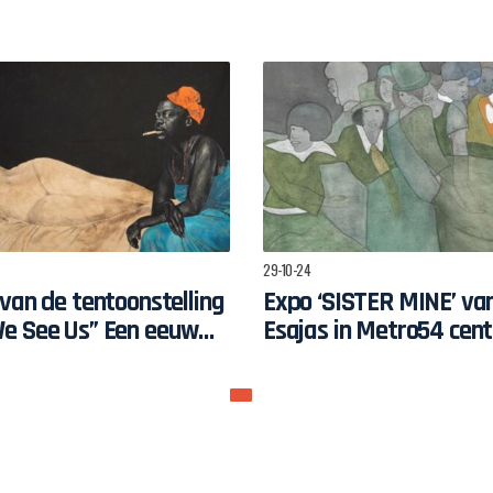
samen
Zwart
gse
en di
stieke
29-10-24
van de tentoonstelling
Expo ‘SISTER MINE’ va
e See Us” Een eeuw
Esajas in Metro54 cent
kaanse figuratieve
de droomwerelden van
kunst
vrouwen