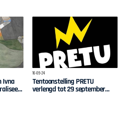
e man met kunst
aloog
16-09-24
n Ivna
Tentoonstelling PRETU
raliseert
verlengd tot 29 september
 Zwarte
2024