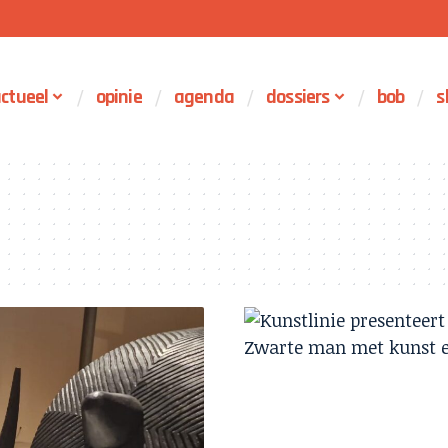
ctueel
opinie
agenda
dossiers
bob
s