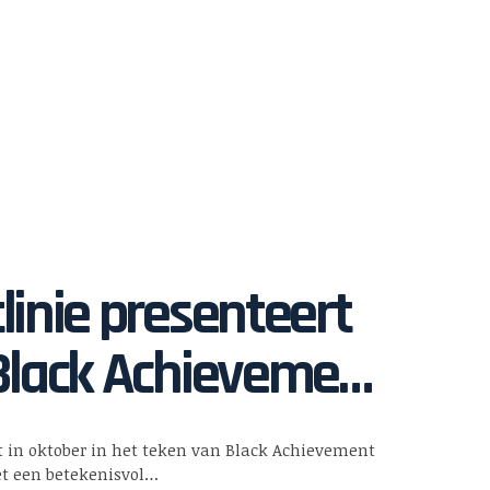
linie presenteert
Black Achievement
: Een ode aan de
t in oktober in het teken van Black Achievement
t een betekenisvol…