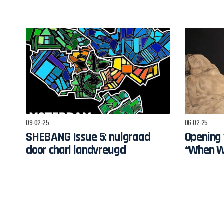
en bezoekers 
rond hedendaa
Afrikaanse arti
expressie
09-02-25
06-02-25
SHEBANG Issue 5: nulgraad
Opening 
door charl landvreugd
“When W
pan-Afri
schilder