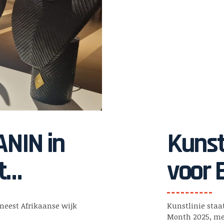
NIN in
Kunst
t
voor 
uratoren
Month
meest Afrikaanse wijk
Kunstlinie staa
Month 2025, me