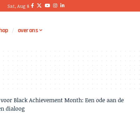
Sat, Aug 8
hop
over ons