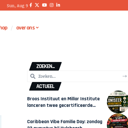
Sun, Aug 9
hop
over ons
ZOEKEN...
ACTUEEL
Broos Instituut en Millar Institute
lanceren twee gecertificeerde
Afrocentrische opleidingen in
Amsterdam
Caribbean Vibe Familie Day: zondag