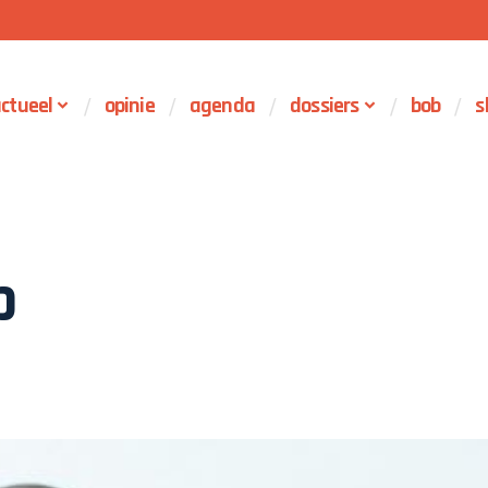
ctueel
opinie
agenda
dossiers
bob
s
p