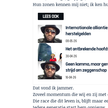
Hun zonen kennen mij niet; ik ken hu
LEES OOK
Internationale alliantie
herstelgelden
08-05-26
Het ontbrekende hoofds
30-04-26
Geen komma, maar gere
strijd om zeggenschap
16-04-26
Dat vond ik jammer.
Zoveel momentum die wij en zij met
Die race die dit leven is, blijft maar e
Iedere generatie start hem opnieuw