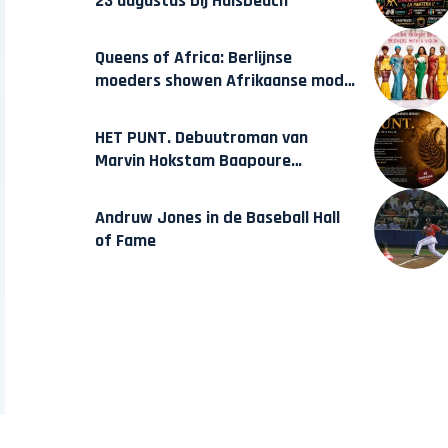
23 augustus bij Hulsbeach
Queens of Africa: Berlijnse
moeders showen Afrikaanse mode
van Karow
HET PUNT. Debuutroman van
Marvin Hokstam Baapoure
verschijnt vrijdag
Andruw Jones in de Baseball Hall
of Fame