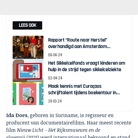
LEES OOK
Rapport “Route naar Herstel”
overhandigd aan Amsterdam
Wethouder Touria Meliani
08-04-24
Het Sikkelcelfonds vraagt kinderen om
hulp in de strijd tegen sikkelcelziekte
02-04-24
Maak kennis met Curaçaos
schrijftalent tijdens boekentour in
april
28-03-24
Ida Does
, geboren in Suriname, is regisseur en
producent van documentairefilms. Haar meest recente
film
Nieuw Licht – Het Rijksmuseum en de
slavernij
(2021) werd internationaal bekroond en stond