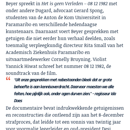
Beyer spreekt in
Het is geen Verleden – 08 12 1982
met
onder andere Dugard, advocaat Gerard Spong,
studenten van de Anton de Kom Universiteit in
Paramaribo en verschillende hedendaagse
kunstenaars. Daarnaast voert Beyer gesprekken met
getuigen die niet eerder hun verhaal deelden, zoals
toenmalig verpleegkundig directeur Rita Small van het
Academisch Ziekenhuis Paramaribo en
uitvaartmedewerker Cornelly Bruyning. Violist
Yannick Hiwat schreef het nummer 08 12 1982, de
soundtrack van de film.
“Uit onze gesprekken met nabestaanden bleek dat er grote
behoefte is aan kennisoverdracht. Daarvoor moesten we alle
feiten, hoe pijnlijk ook, onder ogen durven zien.” – regisseur Ida
Does
De documentaire bevat indrukwekkende getuigenissen
en reconstructies die ontleend zijn aan het 8-december
strafproces, dat leidde tot een vonnis van twintig jaar
voor voormalig legerleider en oud-president Desi