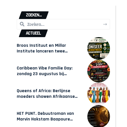
ZOEKEN...
ACTUEEL
Broos Instituut en Millar
Institute lanceren twee
gecertificeerde Afrocentrische
opleidingen in Amsterdam
Caribbean Vibe Familie Day:
zondag 23 augustus bij
Hulsbeach
Queens of Africa: Berlijnse
moeders showen Afrikaanse
mode van Karow
HET PUNT. Debuutroman van
Marvin Hokstam Baapoure
verschijnt vrijdag