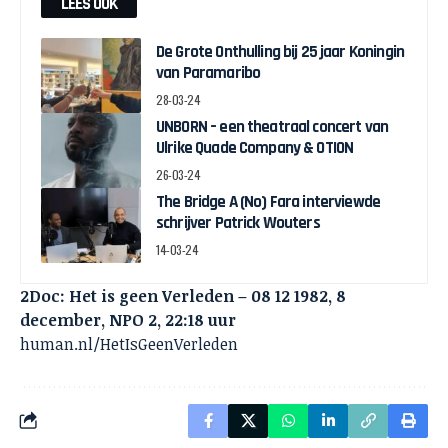
LEES OOK
De Grote Onthulling bij 25 jaar Koningin
van Paramaribo
28-03-24
UNBORN – een theatraal concert van
Ulrike Quade Company & OTION
26-03-24
The Bridge A (No) Fara interviewde
schrijver Patrick Wouters
14-03-24
2Doc: Het is geen Verleden – 08 12 1982, 8
december, NPO 2, 22:18 uur
human.nl/HetIsGeenVerleden