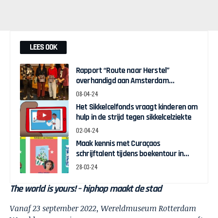
LEES OOK
Rapport “Route naar Herstel”
overhandigd aan Amsterdam
Wethouder Touria Meliani
08-04-24
Het Sikkelcelfonds vraagt kinderen om
hulp in de strijd tegen sikkelcelziekte
02-04-24
Maak kennis met Curaçaos
schrijftalent tijdens boekentour in
april
28-03-24
The world is yours! – hiphop maakt de stad
Vanaf 23 september 2022, Wereldmuseum Rotterdam