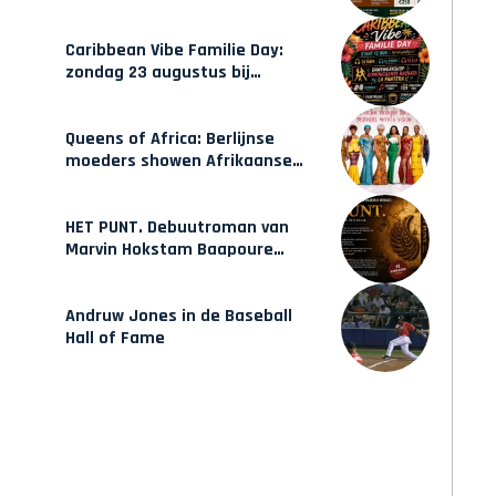
gecertificeerde Afrocentrische
opleidingen in Amsterdam
Caribbean Vibe Familie Day:
zondag 23 augustus bij
Hulsbeach
Queens of Africa: Berlijnse
moeders showen Afrikaanse
mode van Karow
HET PUNT. Debuutroman van
Marvin Hokstam Baapoure
verschijnt vrijdag
Andruw Jones in de Baseball
Hall of Fame