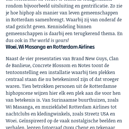
rondom bijvoorbeeld uitsluiting en gentrificatie. Zo zie
je hoe hiphop als manier van leven gemeenschappen
in Rotterdam samenbrengt. Waarbij zij van onderaf de
stad gezicht geven. Kennisdeling binnen
gemeenschappen is daarbij een terugkerend thema. En
dus ook in
The world is yours!
Woei, Wi Masanga en Rotterdam Airlines
Naast de vier presentaties van Brand New Guys, Clan
de Banlieue, Concrete Blossom en Notes toont de
tentoonstelling een installatie waarbij tien plekken
centraal staan die nu betekenisvol zijn of dat vroeger
waren. Tien betrokken personen uit de Rotterdamse
hiphopscene wijzen hier elk een plek aan die voor hen
van betekenis is. Van Surinaamse buurthuizen, zoals
Wi Masanga, en muzieklabel Rotterdam Airlines tot
nachtclubs en kledingwinkels, zoals Streetz USA en
Woei. Geïnspireerd op de vaak nostalgische beelden en
verhalen, leggen fotograaf Ouxu Cheng en tekenaar