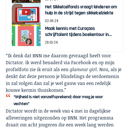
Het Sikkelcelfonds vraagt kinderen om
hulp in de strijd tegen sikkelcelziekte
02-04-24
Maak kennis met Curaçaos
schrijftalent tijdens boekentour in
april
28-03-24
“Ik denk dat BNN me daarom gevraagd heeft voor
Dictator. Ik werd benaderd via Facebook en op mijn
profielfoto zie ik eruit als een
glamour girl.
Nou, als je
denkt dat deze persoon je blindelings de verdoemenis
in zal volgen dan zal je wel gauw van een redelijk
kouwe kermis thuiskomen.”
“Vrijheid is niet vanzelfsprekend; daar mag je voor
vechten”
Dictator wordt in de week van 4 mei in dagelijkse
afleveringen uitgezonden op BNN. Het programma
draait om acht jongeren die een week lang werden