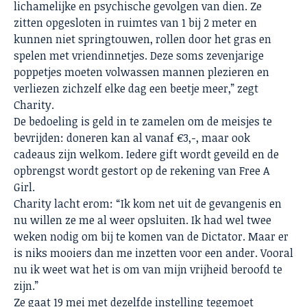
lichamelijke en psychische gevolgen van dien. Ze
zitten opgesloten in ruimtes van 1 bij 2 meter en
kunnen niet springtouwen, rollen door het gras en
spelen met vriendinnetjes. Deze soms zevenjarige
poppetjes moeten volwassen mannen plezieren en
verliezen zichzelf elke dag een beetje meer,” zegt
Charity.
De bedoeling is geld in te zamelen om de meisjes te
bevrijden:
doneren
kan al vanaf €3,-, maar ook
cadeaus zijn welkom. Iedere gift wordt geveild en de
opbrengst wordt gestort op de rekening van Free A
Girl.
Charity lacht erom: “Ik kom net uit de gevangenis en
nu willen ze me al weer opsluiten. Ik had wel twee
weken nodig om bij te komen van de Dictator. Maar er
is niks mooiers dan me inzetten voor een ander. Vooral
nu ik weet wat het is om van mijn vrijheid beroofd te
zijn.”
Ze gaat 19 mei met dezelfde instelling tegemoet