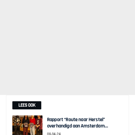
LEES OOK
Rapport “Route naar Herstel”
overhandigd aan Amsterdam
Wethouder Touria Meliani
08-04-24