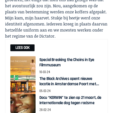
het avontuurlijk zou zijn. Nou, aangekomen op de
plaats van bestemming werden onze koffers afgepakt.
Mijn kam, mijn haarvet. Stukje bij beetje werd onze
identiteit afgenomen. Iedereen kreeg in plaats daarvan
hetzelfde uniform aan en we moesten werken onder
het regime van de Dictator.
LEES OOK
Special Breaking the Chains in Eye
Filmmuseum
10-03-24
The Black Archives opent nieuwe
locatie in Amsterdamse Poort met
pop-up expo over Ghanese
05-03-24
onafhankelijkheid
Docu “KERWIN” te zien op 21 maart, de
internationale dag tegen racisme
28-02-24