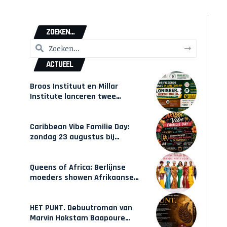
ZOEKEN...
ACTUEEL
Broos Instituut en Millar
Institute lanceren twee
gecertificeerde Afrocentrische
opleidingen in Amsterdam
Caribbean Vibe Familie Day:
zondag 23 augustus bij
Hulsbeach
Queens of Africa: Berlijnse
moeders showen Afrikaanse
mode van Karow
HET PUNT. Debuutroman van
Marvin Hokstam Baapoure