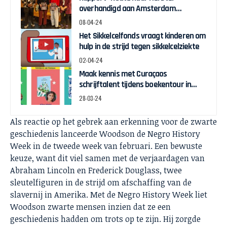
overhandigd aan Amsterdam
Wethouder Touria Meliani
08-04-24
Het Sikkelcelfonds vraagt kinderen om
hulp in de strijd tegen sikkelcelziekte
02-04-24
Maak kennis met Curaçaos
schrijftalent tijdens boekentour in
april
28-03-24
Als reactie op het gebrek aan erkenning voor de zwarte
geschiedenis lanceerde Woodson de Negro History
Week in de tweede week van februari. Een bewuste
keuze, want dit viel samen met de verjaardagen van
Abraham Lincoln en Frederick Douglass, twee
sleutelfiguren in de strijd om afschaffing van de
slavernij in Amerika. Met de Negro History Week liet
Woodson zwarte mensen inzien dat ze een
geschiedenis hadden om trots op te zijn. Hij zorgde