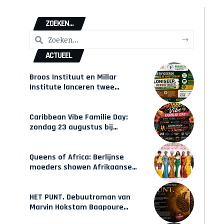
ZOEKEN...
ACTUEEL
Broos Instituut en Millar
Institute lanceren twee
gecertificeerde Afrocentrische
opleidingen in Amsterdam
Caribbean Vibe Familie Day:
zondag 23 augustus bij
Hulsbeach
Queens of Africa: Berlijnse
moeders showen Afrikaanse
mode van Karow
HET PUNT. Debuutroman van
Marvin Hokstam Baapoure
verschijnt vrijdag