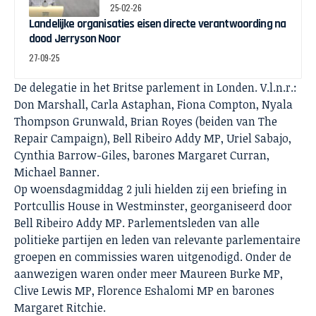
toeslagenschandaal
25-02-26
Landelijke organisaties eisen directe verantwoording na
dood Jerryson Noor
27-09-25
De delegatie in het Britse parlement in Londen. V.l.n.r.:
Don Marshall, Carla Astaphan, Fiona Compton, Nyala
Thompson Grunwald, Brian Royes (beiden van The
Repair Campaign), Bell Ribeiro Addy MP, Uriel Sabajo,
Cynthia Barrow-Giles, barones Margaret Curran,
Michael Banner.
Op woensdagmiddag 2 juli hielden zij een briefing in
Portcullis House in Westminster, georganiseerd door
Bell Ribeiro Addy MP. Parlementsleden van alle
politieke partijen en leden van relevante parlementaire
groepen en commissies waren uitgenodigd. Onder de
aanwezigen waren onder meer Maureen Burke MP,
Clive Lewis MP, Florence Eshalomi MP en barones
Margaret Ritchie.