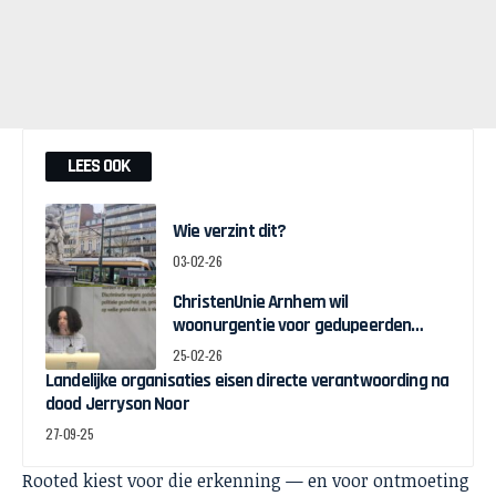
LEES OOK
Wie verzint dit?
03-02-26
ChristenUnie Arnhem wil
woonurgentie voor gedupeerden
toeslagenschandaal
25-02-26
Landelijke organisaties eisen directe verantwoording na
dood Jerryson Noor
27-09-25
Rooted kiest voor die erkenning — en voor ontmoeting