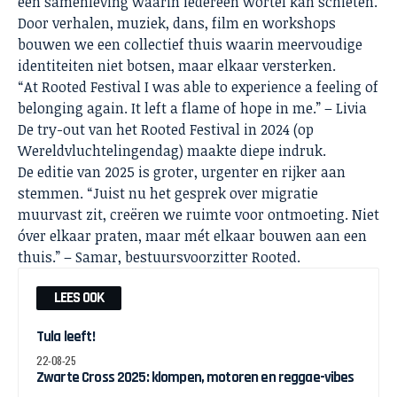
een samenleving waarin iedereen wortel kan schieten.
Door verhalen, muziek, dans, film en workshops
bouwen we een collectief thuis waarin meervoudige
identiteiten niet botsen, maar elkaar versterken.
“At Rooted Festival I was able to experience a feeling of
belonging again. It left a flame of hope in me.” – Livia
De try-out van het Rooted Festival in 2024 (op
Wereldvluchtelingendag) maakte diepe indruk.
De editie van 2025 is groter, urgenter en rijker aan
stemmen. “Juist nu het gesprek over migratie
muurvast zit, creëren we ruimte voor ontmoeting. Niet
óver elkaar praten, maar mét elkaar bouwen aan een
thuis.” – Samar, bestuursvoorzitter Rooted.
LEES OOK
Tula leeft!
22-08-25
Zwarte Cross 2025: klompen, motoren en reggae-vibes