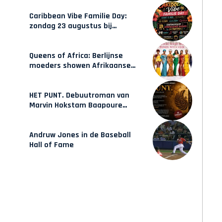
opleidingen in Amsterdam
Caribbean Vibe Familie Day:
zondag 23 augustus bij
Hulsbeach
Queens of Africa: Berlijnse
moeders showen Afrikaanse
mode van Karow
HET PUNT. Debuutroman van
Marvin Hokstam Baapoure
verschijnt vrijdag
Andruw Jones in de Baseball
Hall of Fame