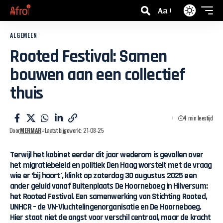
Aa
ALGEMEEN
Rooted Festival: Samen
bouwen aan een collectief
thuis
4 min leestijd
Door
MERMAR
Laatst bijgewerkt: 21-08-25
Terwijl het kabinet eerder dit jaar wederom is gevallen over
het migratiebeleid en politiek Den Haag worstelt met de vraag
wie er ‘bij hoort’, klinkt op zaterdag 30 augustus 2025 een
ander geluid vanaf Buitenplaats De Hoorneboeg in Hilversum:
het Rooted Festival. Een samenwerking van Stichting Rooted,
UNHCR – de VN-Vluchtelingenorganisatie en De Hoorneboeg.
Hier staat niet de angst voor verschil centraal, maar de kracht