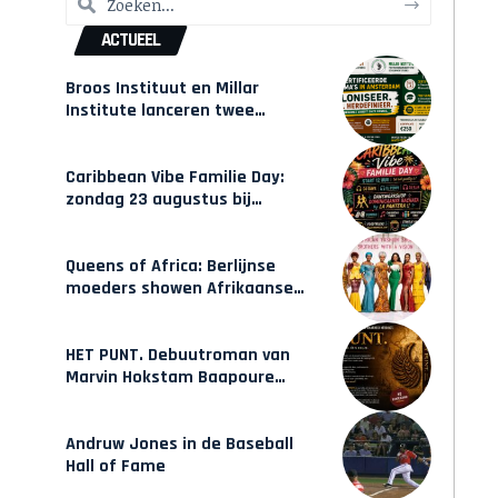
ACTUEEL
Broos Instituut en Millar
Institute lanceren twee
gecertificeerde Afrocentrische
opleidingen in Amsterdam
Caribbean Vibe Familie Day:
zondag 23 augustus bij
Hulsbeach
Queens of Africa: Berlijnse
moeders showen Afrikaanse
mode van Karow
HET PUNT. Debuutroman van
Marvin Hokstam Baapoure
verschijnt vrijdag
Andruw Jones in de Baseball
Hall of Fame