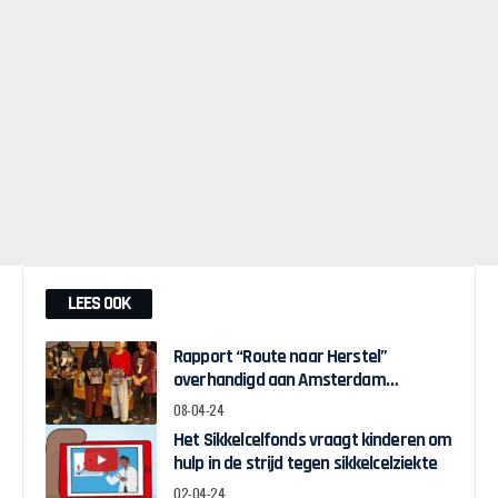
LEES OOK
Rapport “Route naar Herstel”
overhandigd aan Amsterdam
Wethouder Touria Meliani
08-04-24
Het Sikkelcelfonds vraagt kinderen om
hulp in de strijd tegen sikkelcelziekte
02-04-24