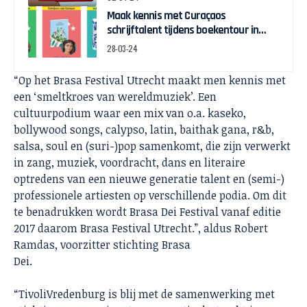
Maak kennis met Curaçaos
schrijftalent tijdens boekentour in
april
28-03-24
“Op het Brasa Festival Utrecht maakt men kennis met
een ‘smeltkroes van wereldmuziek’. Een
cultuurpodium waar een mix van o.a. kaseko,
bollywood songs, calypso, latin, baithak gana, r&b,
salsa, soul en (suri-)pop samenkomt, die zijn verwerkt
in zang, muziek, voordracht, dans en literaire
optredens van een nieuwe generatie talent en (semi-)
professionele artiesten op verschillende podia. Om dit
te benadrukken wordt Brasa Dei Festival vanaf editie
2017 daarom Brasa Festival Utrecht.”, aldus Robert
Ramdas, voorzitter stichting Brasa
Dei.
“TivoliVredenburg is blij met de samenwerking met