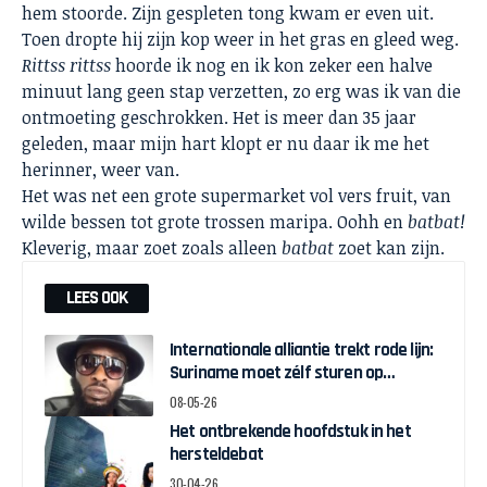
hem stoorde. Zijn gespleten tong kwam er even uit.
Toen dropte hij zijn kop weer in het gras en gleed weg.
Rittss rittss
hoorde ik nog en ik kon zeker een halve
minuut lang geen stap verzetten, zo erg was ik van die
ontmoeting geschrokken. Het is meer dan 35 jaar
geleden, maar mijn hart klopt er nu daar ik me het
herinner, weer van.
Het was net een grote supermarket vol vers fruit, van
wilde bessen tot grote trossen maripa. Oohh en
batbat!
Kleverig, maar zoet zoals alleen
batbat
zoet kan zijn.
LEES OOK
Internationale alliantie trekt rode lijn:
Suriname moet zélf sturen op
herstelgelden
08-05-26
Het ontbrekende hoofdstuk in het
hersteldebat
30-04-26