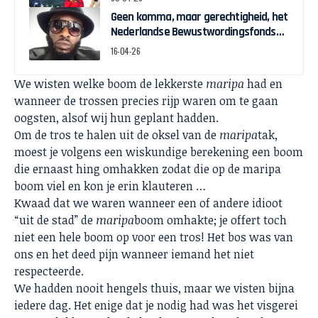
Geen komma, maar gerechtigheid, het
Nederlandse Bewustwordingsfonds
en de strijd om zeggenschap
16-04-26
We wisten welke boom de lekkerste
maripa
had en
wanneer de trossen precies rijp waren om te gaan
oogsten, alsof wij hun geplant hadden.
Om de tros te halen uit de oksel van de
maripa
tak,
moest je volgens een wiskundige berekening een boom
die ernaast hing omhakken zodat die op de maripa
boom viel en kon je erin klauteren …
Kwaad dat we waren wanneer een of andere idioot
“uit de stad” de
maripa
boom omhakte; je offert toch
niet een hele boom op voor een tros! Het bos was van
ons en het deed pijn wanneer iemand het niet
respecteerde.
We hadden nooit hengels thuis, maar we visten bijna
iedere dag. Het enige dat je nodig had was het visgerei