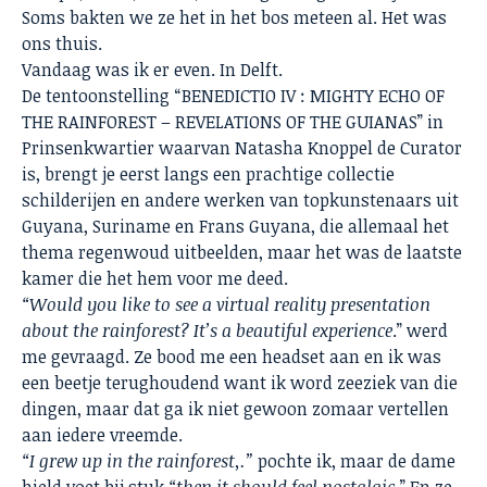
Soms bakten we ze het in het bos meteen al. Het was
ons thuis.
Vandaag was ik er even. In Delft.
De tentoonstelling “BENEDICTIO IV : MIGHTY ECHO OF
THE RAINFOREST – REVELATIONS OF THE GUIANAS” in
Prinsenkwartier waarvan
Natasha Knoppel
de Curator
is, brengt je eerst langs een prachtige collectie
schilderijen en andere werken van topkunstenaars uit
Guyana, Suriname en Frans Guyana, die allemaal het
thema regenwoud uitbeelden, maar het was de laatste
kamer die het hem voor me deed.
“Would you like to see a virtual reality presentation
about the rainforest? It’s a beautiful experience
.” werd
me gevraagd. Ze bood me een headset aan en ik was
een beetje terughoudend want ik word zeeziek van die
dingen, maar dat ga ik niet gewoon zomaar vertellen
aan iedere vreemde.
“I grew up in the rainforest,.”
pochte ik, maar de dame