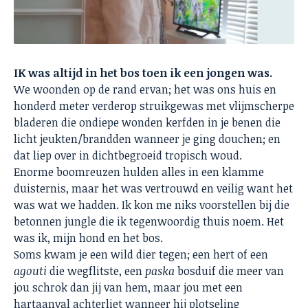
IK was altijd in het bos toen ik een jongen was.
We woonden op de rand ervan; het was ons huis en
honderd meter verderop struikgewas met vlijmscherpe
bladeren die ondiepe wonden kerfden in je benen die
licht jeukten/brandden wanneer je ging douchen; en
dat liep over in dichtbegroeid tropisch woud.
Enorme boomreuzen hulden alles in een klamme
duisternis, maar het was vertrouwd en veilig want het
was wat we hadden. Ik kon me niks voorstellen bij die
betonnen jungle die ik tegenwoordig thuis noem. Het
was ik, mijn hond en het bos.
Soms kwam je een wild dier tegen; een hert of een
agouti
die wegflitste, een
paska
bosduif die meer van
jou schrok dan jij van hem, maar jou met een
hartaanval achterliet wanneer hij plotseling