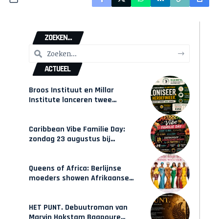
ZOEKEN...
ACTUEEL
Broos Instituut en Millar
Institute lanceren twee
gecertificeerde Afrocentrische
opleidingen in Amsterdam
Caribbean Vibe Familie Day:
zondag 23 augustus bij
Hulsbeach
Queens of Africa: Berlijnse
moeders showen Afrikaanse
mode van Karow
HET PUNT. Debuutroman van
Marvin Hokstam Baapoure