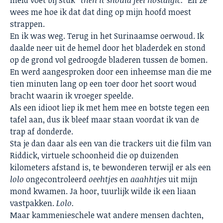
hield voet bij stuk
“then it should feel nostalgic.
” En ze
wees me hoe ik dat dat ding op mijn hoofd moest
strappen.
En ik was weg. Terug in het Surinaamse oerwoud. Ik
daalde neer uit de hemel door het bladerdek en stond
op de grond vol gedroogde bladeren tussen de bomen.
En werd aangesproken door een inheemse man die me
tien minuten lang op een toer door het soort woud
bracht waarin ik vroeger speelde.
Als een idioot liep ik met hem mee en botste tegen een
tafel aan, dus ik bleef maar staan voordat ik van de
trap af donderde.
Sta je dan daar als een van die trackers uit die film van
Riddick, virtuele schoonheid die op duizenden
kilometers afstand is, te bewonderen terwijl er als een
lolo
ongecontroleerd
oeehtjes
en
aaahhtjes
uit mijn
mond kwamen. Ja hoor, tuurlijk wilde ik een liaan
vastpakken.
Lolo.
Maar kammenieschele wat andere mensen dachten,