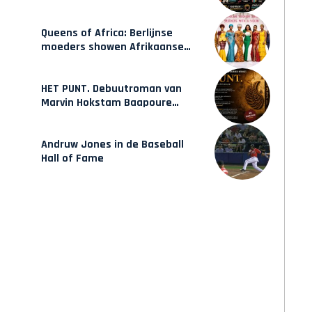
Hulsbeach
Queens of Africa: Berlijnse
moeders showen Afrikaanse
mode van Karow
HET PUNT. Debuutroman van
Marvin Hokstam Baapoure
verschijnt vrijdag
Andruw Jones in de Baseball
Hall of Fame