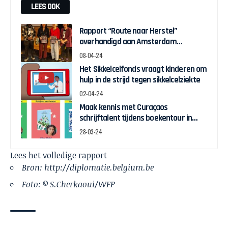
LEES OOK
Rapport “Route naar Herstel”
overhandigd aan Amsterdam
Wethouder Touria Meliani
08-04-24
Het Sikkelcelfonds vraagt kinderen om
hulp in de strijd tegen sikkelcelziekte
02-04-24
Maak kennis met Curaçaos
schrijftalent tijdens boekentour in
april
28-03-24
Lees het
volledige rapport
Bron: http://diplomatie.belgium.be
Foto: © S.Cherkaoui/WFP